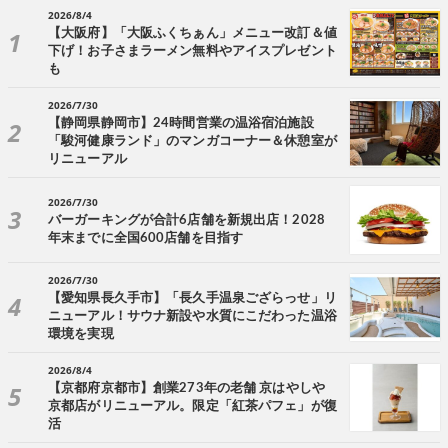
2026/8/4
【大阪府】「大阪ふくちぁん」メニュー改訂＆値
下げ！お子さまラーメン無料やアイスプレゼント
も
2026/7/30
【静岡県静岡市】24時間営業の温浴宿泊施設
「駿河健康ランド」のマンガコーナー＆休憩室が
リニューアル
2026/7/30
バーガーキングが合計6店舗を新規出店！2028
年末までに全国600店舗を目指す
2026/7/30
【愛知県長久手市】「長久手温泉ござらっせ」リ
ニューアル！サウナ新設や水質にこだわった温浴
環境を実現
2026/8/4
【京都府京都市】創業273年の老舗 京はやしや
京都店がリニューアル。限定「紅茶パフェ」が復
活