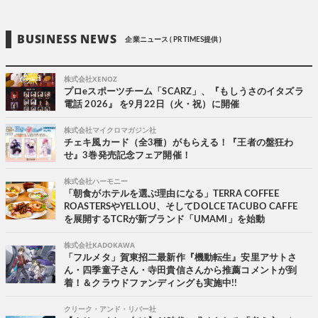
BUSINESS NEWS
企業ニュース ( PR TIMES提供 )
株式会社XENOZ
プロeスポーツチーム「SCARZ」、『もしうさのイタズラ
電話 2026』 を9月22日（火・祝）に開催
株式会社マイクロマガジン社
チェキ風カード（全3種）がもらえる！『王者の盤狂わ
せ』3巻発売記念フェア開催！
株式会社ハーモニー
「朝食がホテルを選ぶ理由になる」TERRA COFFEE
ROASTERSやYELLOU、そしてDOLCE TACUBO CAFFE
を展開するTCRが新ブランド「UMAMI」を始動
株式会社KADOKAWA
「フルメタ」賀東招二最新作『機動転生』安里アサトさ
ん・四季童子さん・寺田貴信さんから推薦コメントが到
着！＆クラウドファンディングも実施中!!
クリーク・アンド・リバー社