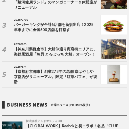
「駿河健康ランド」のマンガコーナー＆休憩室が
リニューアル
2026/7/30
バーガーキングが合計6店舗を新規出店！2028
年末までに全国600店舗を目指す
2026/8/5
【神奈川県鎌倉市】大船仲通り商店街エリアに、
海鮮居酒屋「魚貝 とろぼっち 大船」オープン！
2026/8/4
【京都府京都市】創業273年の老舗 京はやしや
京都店がリニューアル。限定「紅茶パフェ」が復
活
BUSINESS NEWS
企業ニュース ( PR TIMES提供 )
株式会社アンドエスティHD
【GLOBAL WORK】Reebokと初コラボ！名品「CLUB