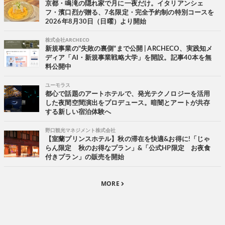
京都・鳴滝の隠れ家で月に一夜だけ。イタリアンシェ
フ・濱口烈が贈る、7名限定・完全予約制の特別コースを
2026年8月30日（日曜）より開始
株式会社ARCHECO
新規事業の"失敗の裏側"まで公開 | ARCHECO、実践知メ
ディア「AI・新規事業戦略大学」を開設。記事40本を無
料公開中
ユーモラス
都心で話題のアートホテルで、発光テクノロジーを活用
した夜間空間演出をプロデュース。暗闇とアートが共存
する新しい宿泊体験へ
野口観光マネジメント株式会社
【室蘭プリンスホテル】秋の滞在を快適&お得に!「じゃ
らん限定 秋のお得なプラン」&「公式HP限定 お夜食
付きプラン」の販売を開始
MORE