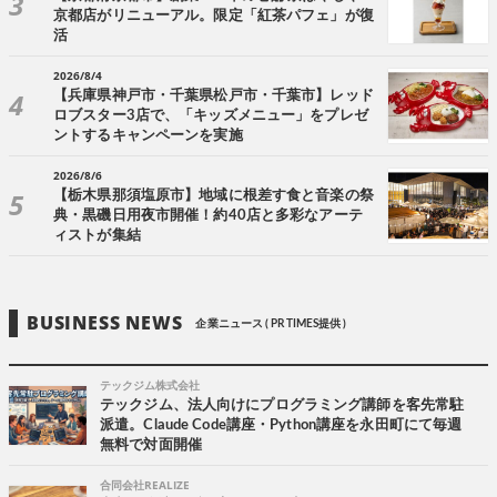
京都店がリニューアル。限定「紅茶パフェ」が復
活
2026/8/4
【兵庫県神戸市・千葉県松戸市・千葉市】レッド
ロブスター3店で、「キッズメニュー」をプレゼ
ントするキャンペーンを実施
2026/8/6
【栃木県那須塩原市】地域に根差す食と音楽の祭
典・黒磯日用夜市開催！約40店と多彩なアーテ
ィストが集結
BUSINESS NEWS
企業ニュース ( PR TIMES提供 )
テックジム株式会社
テックジム、法人向けにプログラミング講師を客先常駐
派遣。Claude Code講座・Python講座を永田町にて毎週
無料で対面開催
合同会社REALIZE