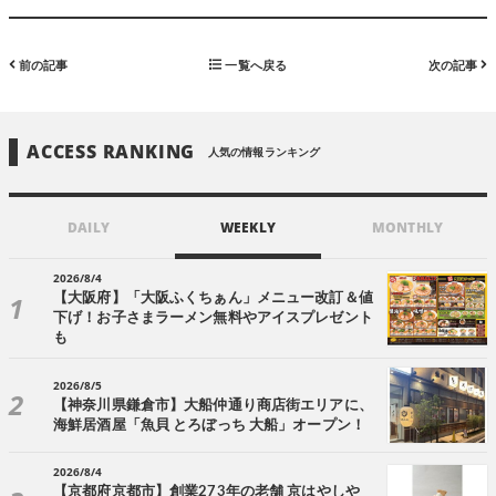
前の記事
一覧へ戻る
次の記事
ACCESS RANKING
人気の情報ランキング
DAILY
WEEKLY
MONTHLY
2026/8/4
【大阪府】「大阪ふくちぁん」メニュー改訂＆値
下げ！お子さまラーメン無料やアイスプレゼント
も
2026/8/5
【神奈川県鎌倉市】大船仲通り商店街エリアに、
海鮮居酒屋「魚貝 とろぼっち 大船」オープン！
2026/8/4
【京都府京都市】創業273年の老舗 京はやしや