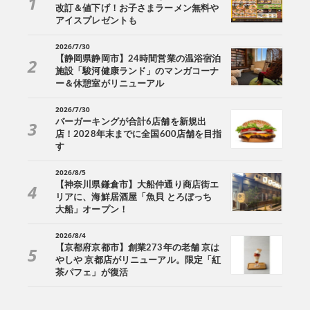
改訂＆値下げ！お子さまラーメン無料や
アイスプレゼントも
2026/7/30
【静岡県静岡市】24時間営業の温浴宿泊
施設「駿河健康ランド」のマンガコーナ
ー＆休憩室がリニューアル
2026/7/30
バーガーキングが合計6店舗を新規出
店！2028年末までに全国600店舗を目指
す
2026/8/5
【神奈川県鎌倉市】大船仲通り商店街エ
リアに、海鮮居酒屋「魚貝 とろぼっち
大船」オープン！
2026/8/4
【京都府京都市】創業273年の老舗 京は
やしや 京都店がリニューアル。限定「紅
茶パフェ」が復活