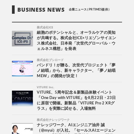
BUSINESS NEWS
企業ニュース ( PR TIMES提供 )
株式会社ICE
細胞のポテンシャルと、オーラルケアの英知
が共鳴する。株式会社ICE×リエゾンサイエン
ス株式会社、日本発「次世代グローバル・ウ
ェルネス構想」を発表
株式会社ブシロード
バンドリ！が贈る、次世代プロジェクト「夢
ノ結唱」から、新キャラクター、「夢ノ結唱
MEW」の開発が決定！
VITURE Inc.
VITURE、5周年記念＆新製品体験イベント
「One Day with VITURE」を8月22日・23日
に原宿で開催。新製品「VITURE Pro 2 XRグ
ラス」を実際に試せる、入場無料
株式会社ナレッジワーク
ナレッジワーク、AIエンジニア油井 誠
（@myui）が入社。「セールスAIエージェン