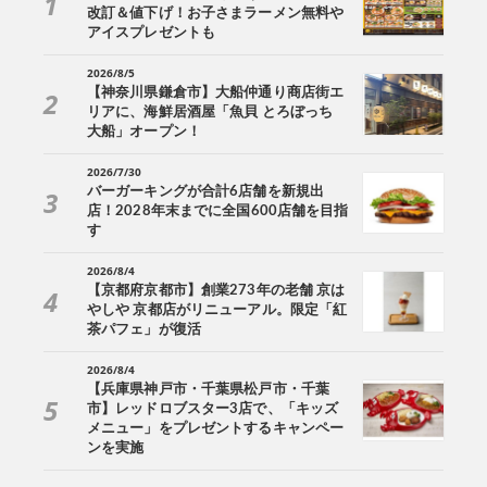
改訂＆値下げ！お子さまラーメン無料や
アイスプレゼントも
2026/8/5
【神奈川県鎌倉市】大船仲通り商店街エ
リアに、海鮮居酒屋「魚貝 とろぼっち
大船」オープン！
2026/7/30
バーガーキングが合計6店舗を新規出
店！2028年末までに全国600店舗を目指
す
2026/8/4
【京都府京都市】創業273年の老舗 京は
やしや 京都店がリニューアル。限定「紅
茶パフェ」が復活
2026/8/4
【兵庫県神戸市・千葉県松戸市・千葉
市】レッドロブスター3店で、「キッズ
メニュー」をプレゼントするキャンペー
ンを実施