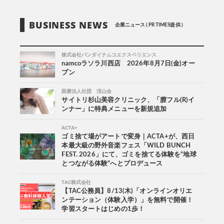
BUSINESS NEWS
企業ニュース ( PR TIMES提供 )
株式会社バンダイナムコエクスペリエンス
namcoラソラ川西店 2026年8月7日(金)オー
プン
医療法人社団 渓山会
サイトリ杉山美容クリニック、「膣フル(R)イ
ンナー」に特典メニューを新規追加
ACTA+
ゴミ捨て場がアートで変身｜ACTA+が、西日
本最大級の野外音楽フェス「WILD BUNCH
FEST. 2026」にて、ゴミを捨てる体験を“地球
とつながる体験”へとプロデュース
TAC株式会社
【TAC公務員】8/13(木)「オンラインオリエ
ンテーション（体験入学）」を無料で開催！
学習スタートはじめの1歩！