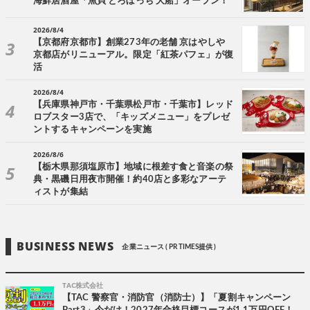
海鮮居酒屋「魚貝 とろぼっち 大船」オープン！
2026/8/4
【京都府京都市】創業273年の老舗 京はやしや
京都店がリニューアル。限定「紅茶パフェ」が復
活
2026/8/4
【兵庫県神戸市・千葉県松戸市・千葉市】レッド
ロブスター3店で、「キッズメニュー」をプレゼ
ントするキャンペーンを実施
2026/8/6
【栃木県那須塩原市】地域に根差す食と音楽の祭
典・黒磯日用夜市開催！約40店と多彩なアーテ
ィストが集結
BUSINESS NEWS
企業ニュース ( PR TIMES提供 )
TAC株式会社
【TAC 警察官・消防官（消防士）】「夏割キャンペーン