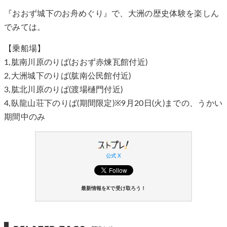
『おおず城下のお舟めぐり』で、大洲の歴史体験を楽しん
でみては。
【乗船場】
1,肱南川原のりば(おおず赤煉瓦館付近)
2,大洲城下のりば(肱南公民館付近)
3,肱北川原のりば(渡場樋門付近)
4,臥龍山荘下のりば(期間限定)※9月20日(火)までの、うかい
期間中のみ
公式 X
最新情報をXで受け取ろう！