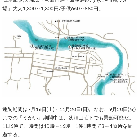
管理施設(大洲城・臥龍山荘・盤泉荘)のうち1～3施設入
場」大人1,300～1,800円/子供660～880円。
運航期間は7月16日(土)～11月20日(日)。なお、9月20日(火)
までの「うかい」期間中は、臥龍山荘下でも乗船可能だ。
1日6便で、時間は10時～16時、1便1時間で3～4箇所を周
遊する。