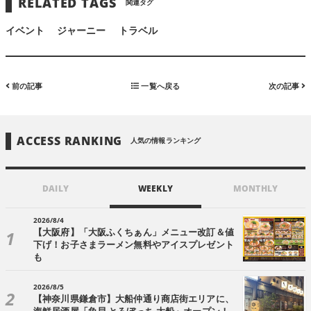
RELATED TAGS
関連タグ
イベント
ジャーニー
トラベル
前の記事
一覧へ戻る
次の記事
ACCESS RANKING
人気の情報ランキング
DAILY
WEEKLY
MONTHLY
2026/8/4
【大阪府】「大阪ふくちぁん」メニュー改訂＆値
下げ！お子さまラーメン無料やアイスプレゼント
も
2026/8/5
【神奈川県鎌倉市】大船仲通り商店街エリアに、