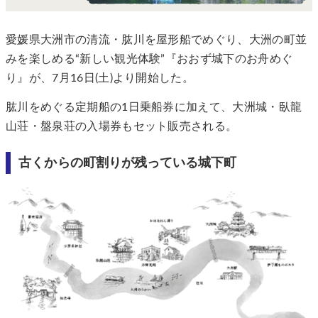
愛媛県大洲市の清流・肱川を屋形船でめぐり、大洲の町並
みを楽しめる“新しい観光体験”『おおず城下のお舟めぐ
り』が、7月16日(土)より開始した。
肱川をめぐる定期船の1日乗船券に加えて、大洲城・臥龍
山荘・盤泉荘の入場券もセット販売される。
古くからの町割りが残っている城下町