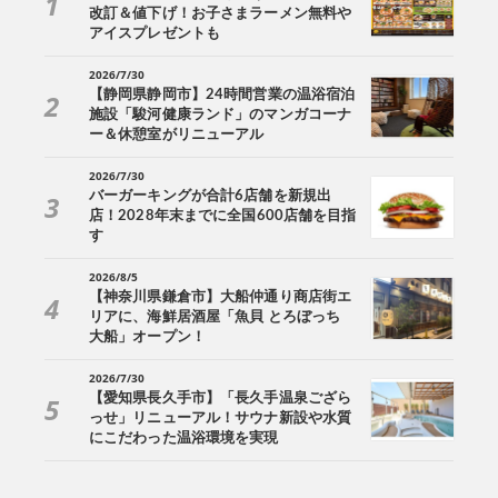
改訂＆値下げ！お子さまラーメン無料や
アイスプレゼントも
2026/7/30
【静岡県静岡市】24時間営業の温浴宿泊
施設「駿河健康ランド」のマンガコーナ
ー＆休憩室がリニューアル
2026/7/30
バーガーキングが合計6店舗を新規出
店！2028年末までに全国600店舗を目指
す
2026/8/5
【神奈川県鎌倉市】大船仲通り商店街エ
リアに、海鮮居酒屋「魚貝 とろぼっち
大船」オープン！
2026/7/30
【愛知県長久手市】「長久手温泉ござら
っせ」リニューアル！サウナ新設や水質
にこだわった温浴環境を実現