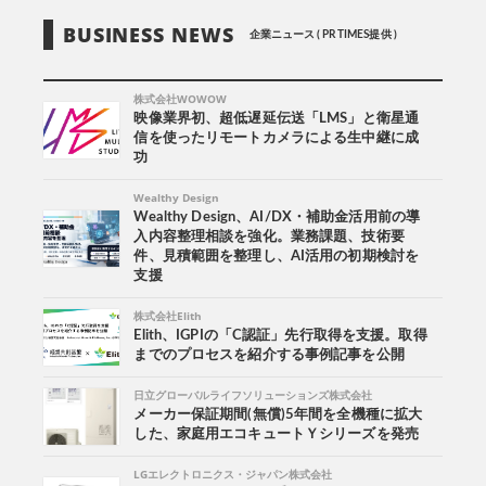
BUSINESS NEWS
企業ニュース ( PR TIMES提供 )
株式会社WOWOW
映像業界初、超低遅延伝送「LMS」と衛星通
信を使ったリモートカメラによる生中継に成
功
Wealthy Design
Wealthy Design、AI/DX・補助金活用前の導
入内容整理相談を強化。業務課題、技術要
件、見積範囲を整理し、AI活用の初期検討を
支援
株式会社Elith
Elith、IGPIの「C認証」先行取得を支援。取得
までのプロセスを紹介する事例記事を公開
日立グローバルライフソリューションズ株式会社
メーカー保証期間(無償)5年間を全機種に拡大
した、家庭用エコキュートＹシリーズを発売
LGエレクトロニクス・ジャパン株式会社