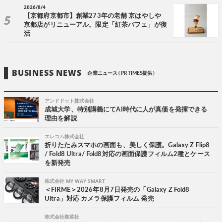
2026/8/4
【京都府京都市】創業273年の老舗 京はやしや
京都店がリニューアル。限定「紅茶パフェ」が復
活
BUSINESS NEWS
企業ニュース ( PR TIMES提供 )
アンドドット株式会社
成城大学、特別講義にてAI時代に人が真価を発揮できる
理由を解説
エレコム株式会社
折りたたみスマホの画面も、美しく保護。Galaxy Z Flip8
/ Fold8 Ultra/ Fold8対応の画面保護フィルム2種とケース
を新発売
株式会社 MY WAY SMART
＜FIRME＞2026年8月7日発売の「Galaxy Z Fold8
Ultra」対応 カメラ保護フィルム 発売
株式会社集英社