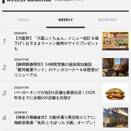
DAILY
WEEKLY
MONTHLY
2026/8/4
【大阪府】「大阪ふくちぁん」メニュー改訂＆値
下げ！お子さまラーメン無料やアイスプレゼント
も
2026/7/30
【静岡県静岡市】24時間営業の温浴宿泊施設
「駿河健康ランド」のマンガコーナー＆休憩室が
リニューアル
2026/7/30
バーガーキングが合計6店舗を新規出店！2028
年末までに全国600店舗を目指す
2026/8/5
【神奈川県鎌倉市】大船仲通り商店街エリアに、
海鮮居酒屋「魚貝 とろぼっち 大船」オープン！