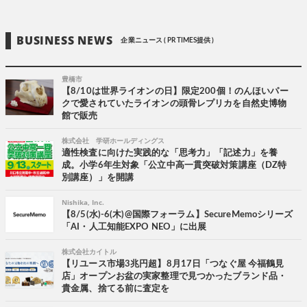
BUSINESS NEWS
企業ニュース ( PR TIMES提供 )
豊橋市
【8/10は世界ライオンの日】限定200個！のんほいパー
クで愛されていたライオンの頭骨レプリカを自然史博物
館で販売
株式会社 学研ホールディングス
適性検査に向けた実践的な「思考力」「記述力」を養
成。小学6年生対象「公立中高一貫突破対策講座（DZ特
別講座）」を開講
Nishika, Inc.
【8/5(水)-6(木)@国際フォーラム】SecureMemoシリーズ
「AI・人工知能EXPO NEO」に出展
株式会社カイトル
【リユース市場3兆円超】8月17日「つなぐ屋 今福鶴見
店」オープンお盆の実家整理で見つかったブランド品・
貴金属、捨てる前に査定を