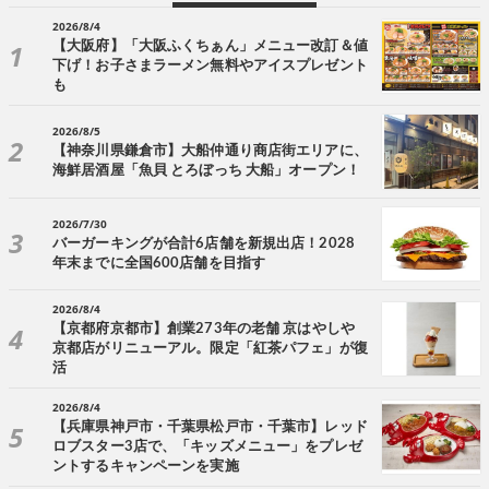
2026/8/4
【大阪府】「大阪ふくちぁん」メニュー改訂＆値
下げ！お子さまラーメン無料やアイスプレゼント
も
2026/8/5
【神奈川県鎌倉市】大船仲通り商店街エリアに、
海鮮居酒屋「魚貝 とろぼっち 大船」オープン！
2026/7/30
バーガーキングが合計6店舗を新規出店！2028
年末までに全国600店舗を目指す
2026/8/4
【京都府京都市】創業273年の老舗 京はやしや
京都店がリニューアル。限定「紅茶パフェ」が復
活
2026/8/4
【兵庫県神戸市・千葉県松戸市・千葉市】レッド
ロブスター3店で、「キッズメニュー」をプレゼ
ントするキャンペーンを実施