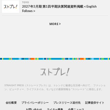
TOYO
2027年3月期 第1四半期決算関連資料掲載＜English
Follows＞
MORE
STRAIGHT PRESS（ストレートプレス）は、トレンドに敏感な生活者へ向けて、
ファッショ
ン、ビューティー、ライフスタイル、モノなどの最新情報を “ストレート” に発信します。
会社概要
プライバシーポリシー
プレスリリース送付先
記事提供サイト
お問い合わせ
ライター募集
企業ニュース