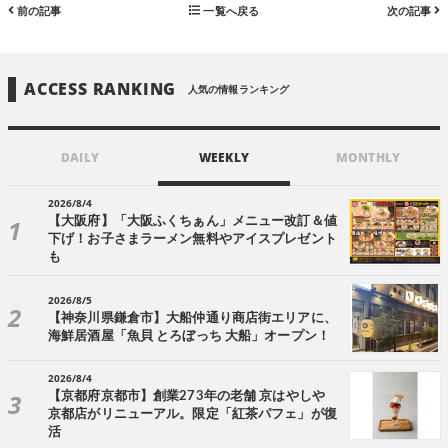
前の記事
一覧へ戻る
次の記事
ACCESS RANKING
人気の情報ランキング
DAILY
WEEKLY
MONTHLY
2026/8/4
【大阪府】「大阪ふくちぁん」メニュー改訂＆値
下げ！お子さまラーメン無料やアイスプレゼント
も
2026/8/5
【神奈川県鎌倉市】大船仲通り商店街エリアに、
海鮮居酒屋「魚貝 とろぼっち 大船」オープン！
2026/8/4
【京都府京都市】創業273年の老舗 京はやしや
京都店がリニューアル。限定「紅茶パフェ」が復
活