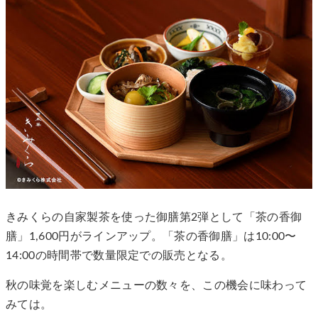
きみくらの自家製茶を使った御膳第2弾として「茶の香御
膳」1,600円がラインアップ。「茶の香御膳」は10:00〜
14:00の時間帯で数量限定での販売となる。
秋の味覚を楽しむメニューの数々を、この機会に味わって
みては。