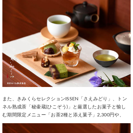
また、きみくらセレクションISSEN「さえみどり」、トン
ネル熟成茶「秘壷蔵(ひこぞう)」と厳選したお菓子と愉し
む期間限定メニュー「お茶2種と添え菓子」2,300円や、