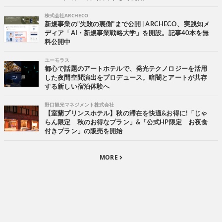
株式会社ARCHECO
新規事業の"失敗の裏側"まで公開 | ARCHECO、実践知メ
ディア「AI・新規事業戦略大学」を開設。記事40本を無
料公開中
ユーモラス
都心で話題のアートホテルで、発光テクノロジーを活用
した夜間空間演出をプロデュース。暗闇とアートが共存
する新しい宿泊体験へ
野口観光マネジメント株式会社
【室蘭プリンスホテル】秋の滞在を快適&お得に!「じゃ
らん限定 秋のお得なプラン」&「公式HP限定 お夜食
付きプラン」の販売を開始
MORE