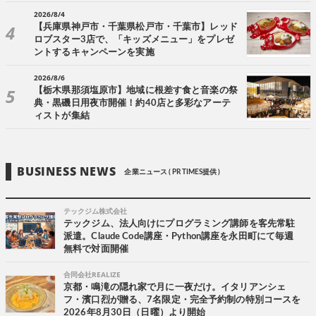
2026/8/4
【兵庫県神戸市・千葉県松戸市・千葉市】レッド
ロブスター3店で、「キッズメニュー」をプレゼ
ントするキャンペーンを実施
2026/8/6
【栃木県那須塩原市】地域に根差す食と音楽の祭
典・黒磯日用夜市開催！約40店と多彩なアーテ
ィストが集結
BUSINESS NEWS
企業ニュース ( PR TIMES提供 )
テックジム株式会社
テックジム、法人向けにプログラミング講師を客先常駐
派遣。Claude Code講座・Python講座を永田町にて毎週
無料で対面開催
合同会社REALIZE
京都・鳴滝の隠れ家で月に一夜だけ。イタリアンシェ
フ・濱口烈が贈る、7名限定・完全予約制の特別コースを
2026年8月30日（日曜）より開始