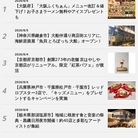
2026/8/4
【大阪府】「大阪ふくちぁん」メニュー改訂＆値
下げ！お子さまラーメン無料やアイスプレゼント
も
2026/8/5
【神奈川県鎌倉市】大船仲通り商店街エリアに、
海鮮居酒屋「魚貝 とろぼっち 大船」オープン！
2026/8/4
【京都府京都市】創業273年の老舗 京はやしや
京都店がリニューアル。限定「紅茶パフェ」が復
活
2026/8/4
【兵庫県神戸市・千葉県松戸市・千葉市】レッド
ロブスター3店で、「キッズメニュー」をプレゼ
ントするキャンペーンを実施
2026/8/6
【栃木県那須塩原市】地域に根差す食と音楽の祭
典・黒磯日用夜市開催！約40店と多彩なアーテ
ィストが集結