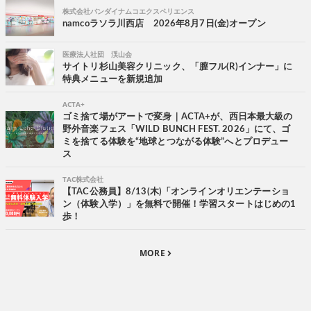
株式会社バンダイナムコエクスペリエンス
namcoラソラ川西店 2026年8月7日(金)オープン
医療法人社団 渓山会
サイトリ杉山美容クリニック、「膣フル(R)インナー」に
特典メニューを新規追加
ACTA+
ゴミ捨て場がアートで変身｜ACTA+が、西日本最大級の
野外音楽フェス「WILD BUNCH FEST. 2026」にて、ゴ
ミを捨てる体験を“地球とつながる体験”へとプロデュー
ス
TAC株式会社
【TAC公務員】8/13(木)「オンラインオリエンテーショ
ン（体験入学）」を無料で開催！学習スタートはじめの1
歩！
MORE