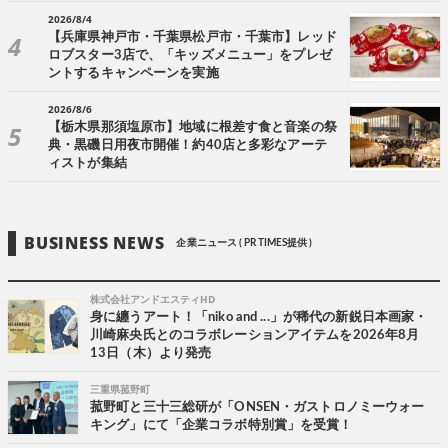
2026/8/4
【兵庫県神戸市・千葉県松戸市・千葉市】レッド
ロブスター3店で、「キッズメニュー」をプレゼ
ントするキャンペーンを実施
2026/8/6
【栃木県那須塩原市】地域に根差す食と音楽の祭
典・黒磯日用夜市開催！約40店と多彩なアーテ
ィストが集結
BUSINESS NEWS
企業ニュース ( PR TIMES提供 )
株式会社アンドエスティHD
身に纏うアート！「niko and ...」が稀代の新鋭日本画家・
川崎麻央氏とのコラボレーションアイテムを2026年8月
13日（木）より発売
三重県菰野町
菰野町と三十三総研が「ONSEN・ガストロノミーウォー
キング」にて「企業コラボ特別賞」を受賞！