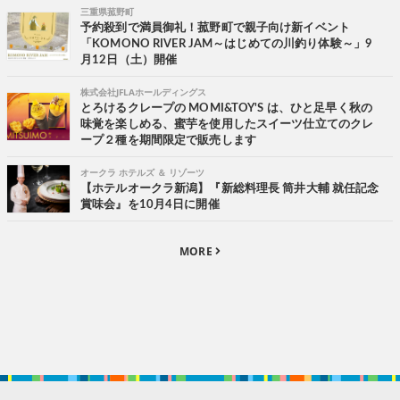
三重県菰野町
予約殺到で満員御礼！菰野町で親子向け新イベント
「KOMONO RIVER JAM～はじめての川釣り体験～」9
月12日（土）開催
株式会社JFLAホールディングス
とろけるクレープの MOMI&TOY'S は、ひと足早く秋の
味覚を楽しめる、蜜芋を使用したスイーツ仕立てのクレ
ープ２種を期間限定で販売します
オークラ ホテルズ ＆ リゾーツ
【ホテルオークラ新潟】『新総料理長 筒井大輔 就任記念
賞味会』を10月4日に開催
MORE