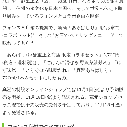
庵」や「酢重正之商店」「銀座 真田」など多くの店舗を展
開し、信州の食文化を日本全国へ、そして世界へ伝える取
り組みをしているフォンスとコラボ企画を開催。
フォンス各店舗の提案で、新酒「あらばしり」を“お家で
(コラボセット)”、そして“お店で(ペアリングメニュー)”、で
味わってもらう。
「あらばしり×酢重正之商店 限定コラボセット」3,700円
(税込・送料別)は、「ごはんに混ぜる 野沢菜油炒め」「ゆ
ず味噌」「とりそぼろ味噌だれ」「真澄あらばしり」
720ml/1本をセットにしたもの。
真澄の特設オンラインショップでは11月1日(火)より予約販
売を開始、11⽉18日(金)より発送される。蔵元ショップ セ
ラ真澄では予約販売の受付を予定しており、11⽉18日(金)
より発送される。