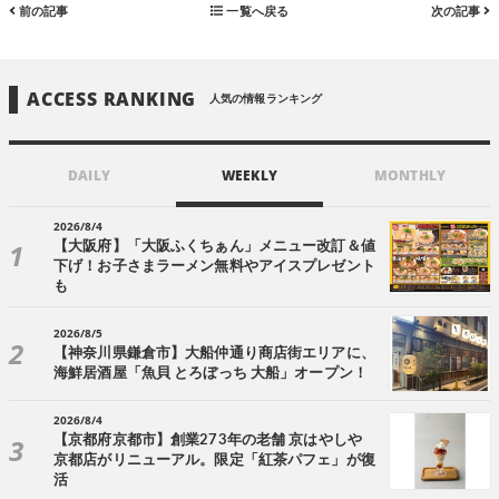
前の記事
一覧へ戻る
次の記事
ACCESS RANKING
人気の情報ランキング
DAILY
WEEKLY
MONTHLY
2026/8/4
【大阪府】「大阪ふくちぁん」メニュー改訂＆値
下げ！お子さまラーメン無料やアイスプレゼント
も
2026/8/5
【神奈川県鎌倉市】大船仲通り商店街エリアに、
海鮮居酒屋「魚貝 とろぼっち 大船」オープン！
2026/8/4
【京都府京都市】創業273年の老舗 京はやしや
京都店がリニューアル。限定「紅茶パフェ」が復
活