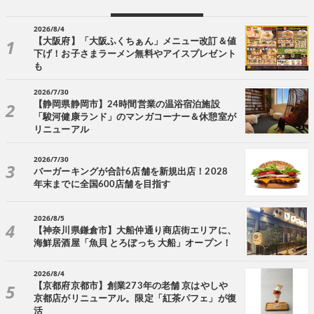
2026/8/4
【大阪府】「大阪ふくちぁん」メニュー改訂＆値
下げ！お子さまラーメン無料やアイスプレゼント
も
2026/7/30
【静岡県静岡市】24時間営業の温浴宿泊施設
「駿河健康ランド」のマンガコーナー＆休憩室が
リニューアル
2026/7/30
バーガーキングが合計6店舗を新規出店！2028
年末までに全国600店舗を目指す
2026/8/5
【神奈川県鎌倉市】大船仲通り商店街エリアに、
海鮮居酒屋「魚貝 とろぼっち 大船」オープン！
2026/8/4
【京都府京都市】創業273年の老舗 京はやしや
京都店がリニューアル。限定「紅茶パフェ」が復
活