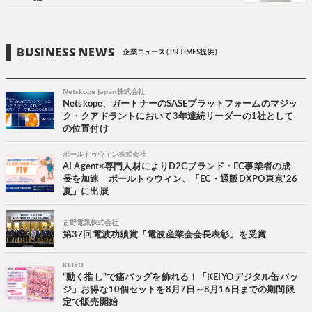
BUSINESS NEWS
企業ニュース ( PR TIMES提供 )
Netskope Japan株式会社
Netskope、ガートナーのSASEプラットフォームのマジッ
ク・クアドラントにおいて3年連続リーダーの1社として
の位置付け
ポールトゥウィン株式会社
AI Agent×専門人材によりD2Cブランド・EC事業者の成
長を加速 ポールトゥウィン、「EC・通販DXPO東京'26
夏」に出展
古野電気株式会社
第37回電波功績賞「電波産業会会長表彰」を受賞
KEIYO
“動く推し”で痛バッグを飾れる！「KEIYOデジタル缶バッ
ジ」お得な10個セットを8月7日～8月16日までの期間限
定で販売開始