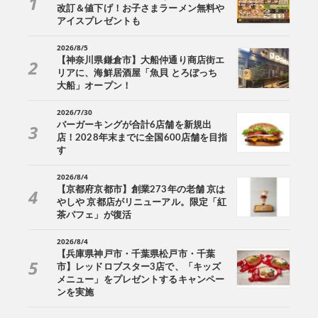
改訂＆値下げ！お子さまラーメン無料や
アイスプレゼントも
2026/8/5
【神奈川県鎌倉市】大船仲通り商店街エ
リアに、海鮮居酒屋「魚貝 とろぼっち
大船」オープン！
2026/7/30
バーガーキングが合計6店舗を新規出
店！2028年末までに全国600店舗を目指
す
2026/8/4
【京都府京都市】創業273年の老舗 京は
やしや 京都店がリニューアル。限定「紅
茶パフェ」が復活
2026/8/4
【兵庫県神戸市・千葉県松戸市・千葉
市】レッドロブスター3店で、「キッズ
メニュー」をプレゼントするキャンペー
ンを実施