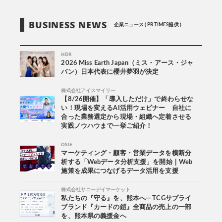
BUSINESS NEWS
企業ニュース ( PR TIMES提供 )
HDR
2026 Miss Earth Japan（ミス・アース・ジャ
パン）日本代表に櫻井夢羽が決定
株式会社アイスマイリー
【8/26開催】「導入しただけ」で終わらせな
い！現場を変えるAI活用ウェビナー 自社に
合った業務選定から現場・組織へ定着させる
実践ノウハウまで一挙ご紹介！
OSIE
マーケティング・顧客・営業データを横断分
析する「Webデータ分析支援」を開始｜Web
施策を成果につなげるデータ活用を支援
株式会社サニーデイマーケット
私たちの『守る』を、熊本へ― TCGサプライ
ブランド『カードの鎧』全商品の売上の一部
を、熊本県の義援金へ