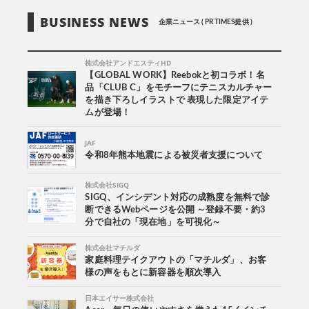
BUSINESS NEWS
企業ニュース ( PR TIMES提供 )
株式会社アンドエスティHD
【GLOBAL WORK】Reebokと初コラボ！名
品「CLUB C」をモチーフにテニスカルチャー
を描き下ろしイラストで 表現した限定アイテ
ムが登場！
JAF
令和8年熊本地震による被災者支援について
株式会社SIGQ
SIGQ、インシデント対応の成熟度を無料で診
断できるWebページを公開 ～登録不要・約3
分で自社の「現在地」を可視化～
株式会社マチルダ
家庭料理テイクアウトの「マチルダ」、お客
様の声をもとに新容器を順次導入
日本エイサー株式会社