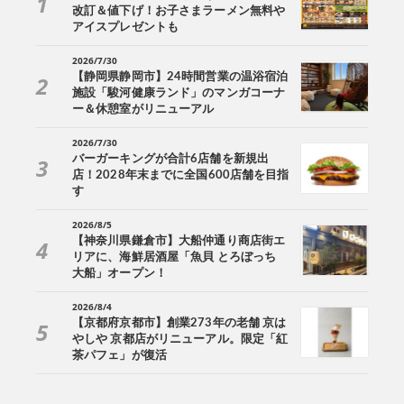
改訂＆値下げ！お子さまラーメン無料や
アイスプレゼントも
2026/7/30
【静岡県静岡市】24時間営業の温浴宿泊
施設「駿河健康ランド」のマンガコーナ
ー＆休憩室がリニューアル
2026/7/30
バーガーキングが合計6店舗を新規出
店！2028年末までに全国600店舗を目指
す
2026/8/5
【神奈川県鎌倉市】大船仲通り商店街エ
リアに、海鮮居酒屋「魚貝 とろぼっち
大船」オープン！
2026/8/4
【京都府京都市】創業273年の老舗 京は
やしや 京都店がリニューアル。限定「紅
茶パフェ」が復活