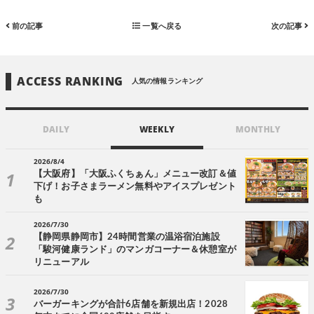
前の記事
一覧へ戻る
次の記事
ACCESS RANKING
人気の情報ランキング
DAILY
WEEKLY
MONTHLY
2026/8/4
【大阪府】「大阪ふくちぁん」メニュー改訂＆値
下げ！お子さまラーメン無料やアイスプレゼント
も
2026/7/30
【静岡県静岡市】24時間営業の温浴宿泊施設
「駿河健康ランド」のマンガコーナー＆休憩室が
リニューアル
2026/7/30
バーガーキングが合計6店舗を新規出店！2028