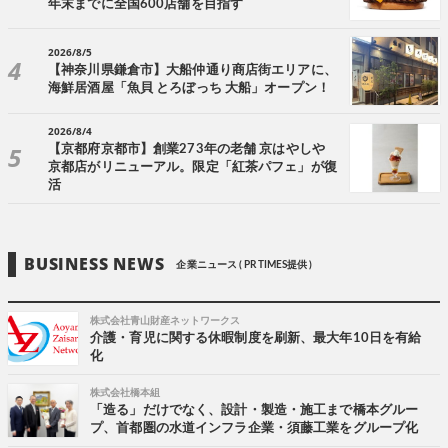
年末までに全国600店舗を目指す
2026/8/5
【神奈川県鎌倉市】大船仲通り商店街エリアに、
海鮮居酒屋「魚貝 とろぼっち 大船」オープン！
2026/8/4
【京都府京都市】創業273年の老舗 京はやしや
京都店がリニューアル。限定「紅茶パフェ」が復
活
BUSINESS NEWS
企業ニュース ( PR TIMES提供 )
株式会社青山財産ネットワークス
介護・育児に関する休暇制度を刷新、最大年10日を有給
化
株式会社橋本組
「造る」だけでなく、設計・製造・施工まで橋本グルー
プ、首都圏の水道インフラ企業・須藤工業をグループ化