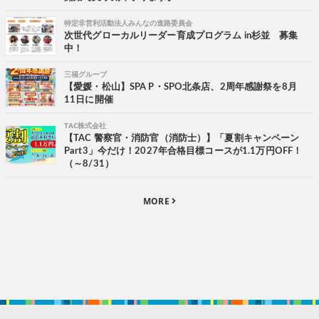
特定非営利活動法人みんなの進路委員会
次世代グローカルリーダー育成プログラム in杉並 募集
中！
三福グループ
【愛媛・松山】SPA P・SPO北条店、2周年感謝祭を8月
11日に開催
TAC株式会社
【TAC 警察官・消防官（消防士）】「夏割キャンペーン
Part3」今だけ！2027年合格目標コースが1.1万円OFF！
（～8/31）
MORE