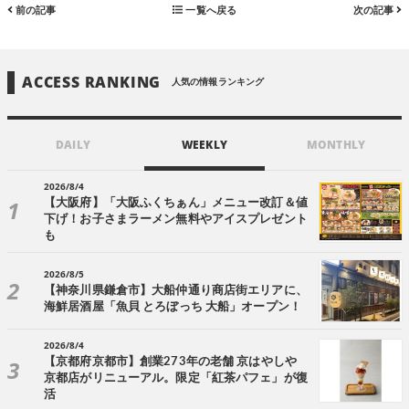
前の記事
一覧へ戻る
次の記事
ACCESS RANKING
人気の情報ランキング
DAILY
WEEKLY
MONTHLY
2026/8/4
【大阪府】「大阪ふくちぁん」メニュー改訂＆値
下げ！お子さまラーメン無料やアイスプレゼント
も
2026/8/5
【神奈川県鎌倉市】大船仲通り商店街エリアに、
海鮮居酒屋「魚貝 とろぼっち 大船」オープン！
2026/8/4
【京都府京都市】創業273年の老舗 京はやしや
京都店がリニューアル。限定「紅茶パフェ」が復
活