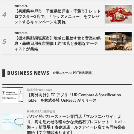
2026/8/4
【兵庫県神戸市・千葉県松戸市・千葉市】レッド
ロブスター3店で、「キッズメニュー」をプレゼ
ントするキャンペーンを実施
2026/8/6
【栃木県那須塩原市】地域に根差す食と音楽の祭
典・黒磯日用夜市開催！約40店と多彩なアーテ
ィストが集結
BUSINESS NEWS
企業ニュース ( PR TIMES提供 )
株式会社UnReact
【海外向け】EC アプリ「UR:Compare＆Specification
Table」を株式会社 UnReact がリリース
H1GLOBAL株式会社
ハワイ発パワーストーン専門店「マルラニハワイ」よ
り、海を思わせる軽やかな天然石ブレスレット「Huali～
海～」新登場！表参道店・ルクアイーレ店でも同時発売
開始【文字刻印承ります】