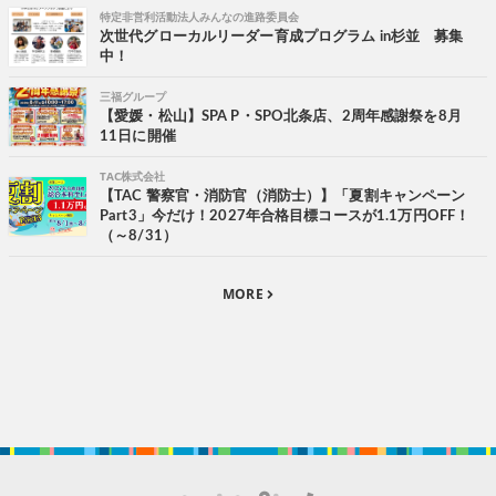
特定非営利活動法人みんなの進路委員会
次世代グローカルリーダー育成プログラム in杉並 募集
中！
三福グループ
【愛媛・松山】SPA P・SPO北条店、2周年感謝祭を8月
11日に開催
TAC株式会社
【TAC 警察官・消防官（消防士）】「夏割キャンペーン
Part3」今だけ！2027年合格目標コースが1.1万円OFF！
（～8/31）
MORE