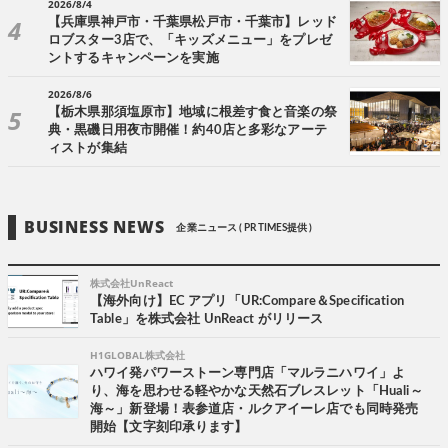
2026/8/4
【兵庫県神戸市・千葉県松戸市・千葉市】レッド
ロブスター3店で、「キッズメニュー」をプレゼ
ントするキャンペーンを実施
2026/8/6
【栃木県那須塩原市】地域に根差す食と音楽の祭
典・黒磯日用夜市開催！約40店と多彩なアーテ
ィストが集結
BUSINESS NEWS
企業ニュース ( PR TIMES提供 )
株式会社UnReact
【海外向け】EC アプリ「UR:Compare＆Specification
Table」を株式会社 UnReact がリリース
H1GLOBAL株式会社
ハワイ発パワーストーン専門店「マルラニハワイ」よ
り、海を思わせる軽やかな天然石ブレスレット「Huali～
海～」新登場！表参道店・ルクアイーレ店でも同時発売
開始【文字刻印承ります】