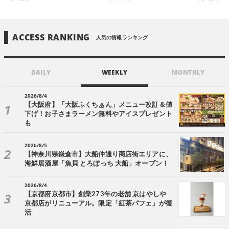
ACCESS RANKING
人気の情報ランキング
DAILY
WEEKLY
MONTHLY
2026/8/4
【大阪府】「大阪ふくちぁん」メニュー改訂＆値
下げ！お子さまラーメン無料やアイスプレゼント
も
2026/8/5
【神奈川県鎌倉市】大船仲通り商店街エリアに、
海鮮居酒屋「魚貝 とろぼっち 大船」オープン！
2026/8/4
【京都府京都市】創業273年の老舗 京はやしや
京都店がリニューアル。限定「紅茶パフェ」が復
活