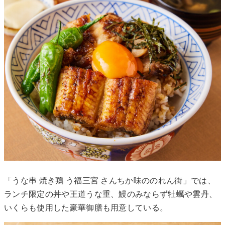
「うな串 焼き鶏 う福三宮 さんちか味ののれん街」では、
ランチ限定の丼や王道うな重、鰻のみならず牡蠣や雲丹、
いくらも使用した豪華御膳も用意している。