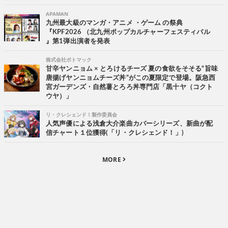
APAMAN
九州最大級のマンガ・アニメ ・ゲーム の祭典
『KPF2026 （北九州ポップカルチャーフェスティバル
』第1弾出演者を発表
株式会社ポトマック
甘辛ヤンニョム × とろけるチーズ 夏の食欲をそそる“旨味
唐揚げヤンニョムチーズ丼”がこの夏限定で登場。阪急西
宮ガーデンズ・自然薯とろろ丼専門店「黒十ヤ（コクト
ウヤ）」
リ・クレシェンド！製作委員会
人気声優による浅倉大介楽曲カバーシリーズ、新曲が配
信チャート１位獲得(「リ・クレシェンド！」)
MORE