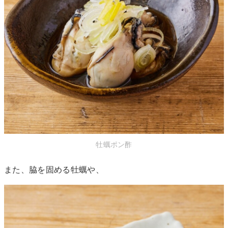
牡蠣ポン酢
また、脇を固める牡蠣や、