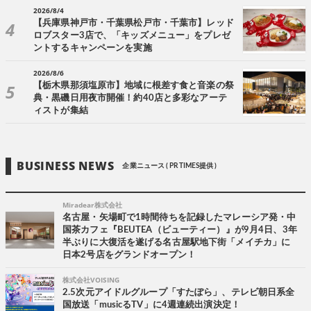
2026/8/4
【兵庫県神戸市・千葉県松戸市・千葉市】レッド
ロブスター3店で、「キッズメニュー」をプレゼ
ントするキャンペーンを実施
2026/8/6
【栃木県那須塩原市】地域に根差す食と音楽の祭
典・黒磯日用夜市開催！約40店と多彩なアーテ
ィストが集結
BUSINESS NEWS
企業ニュース ( PR TIMES提供 )
Miradear株式会社
名古屋・矢場町で1時間待ちを記録したマレーシア発・中
国茶カフェ『BEUTEA（ビューティー）』が9月4日、3年
半ぶりに大復活を遂げる名古屋駅地下街「メイチカ」に
日本2号店をグランドオープン！
株式会社VOISING
2.5次元アイドルグループ「すたぽら」、テレビ朝日系全
国放送「musicるTV」に4週連続出演決定！