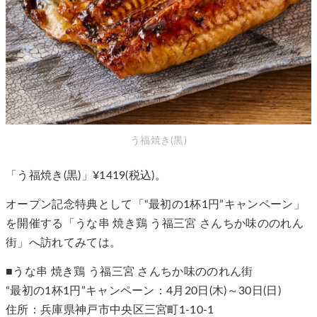
う福焼き(黒)
「う福焼き(黒)」¥1419(税込)。
オープン記念特典として「“最初の1杯1円”キャンペーン」
を開催する「うな串 焼き鶏 う福三宮 さんちか味ののれん
街」へ訪れてみては。
■うな串 焼き鶏 う福三宮 さんちか味ののれん街
“最初の1杯1円”キャンペーン：4月20日(木)～30日(日)
住所：兵庫県神戸市中央区三宮町1-10-1