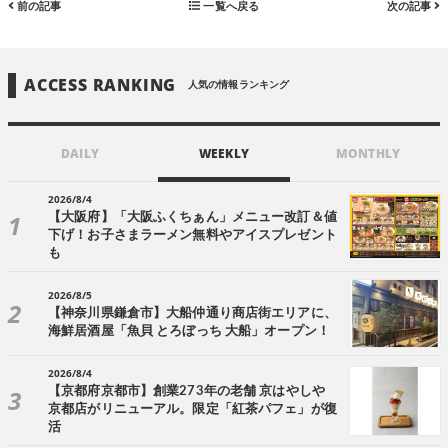
前の記事
一覧へ戻る
次の記事
ACCESS RANKING
人気の情報ランキング
DAILY
WEEKLY
MONTHLY
2026/8/4
【大阪府】「大阪ふくちぁん」メニュー改訂＆値
下げ！お子さまラーメン無料やアイスプレゼント
も
2026/8/5
【神奈川県鎌倉市】大船仲通り商店街エリアに、
海鮮居酒屋「魚貝 とろぼっち 大船」オープン！
2026/8/4
【京都府京都市】創業273年の老舗 京はやしや
京都店がリニューアル。限定「紅茶パフェ」が復
活