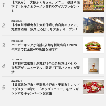
【大阪府】「大阪ふくちぁん」メニュー改訂＆値
下げ！お子さまラーメン無料やアイスプレゼント
も
2026/8/5
【神奈川県鎌倉市】大船仲通り商店街エリアに、
海鮮居酒屋「魚貝 とろぼっち 大船」オープン！
2026/7/30
バーガーキングが合計6店舗を新規出店！2028
年末までに全国600店舗を目指す
2026/8/4
【京都府京都市】創業273年の老舗 京はやしや
京都店がリニューアル。限定「紅茶パフェ」が復
活
2026/8/4
【兵庫県神戸市・千葉県松戸市・千葉市】レッド
ロブスター3店で、「キッズメニュー」をプレゼ
ントするキャンペーンを実施