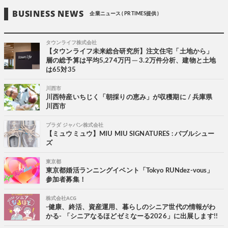
BUSINESS NEWS
企業ニュース ( PR TIMES提供 )
タウンライフ株式会社
【タウンライフ未来総合研究所】注文住宅「土地から」
層の総予算は平均5,274万円 ─ 3.2万件分析、建物と土地
は65対35
川西市
川西特産いちじく「朝採りの恵み」が収穫期に / 兵庫県
川西市
プラダ ジャパン株式会社
【ミュウミュウ】MIU MIU SIGNATURES : バブルシュー
ズ
東京都
東京都婚活ランニングイベント「Tokyo RUNdez-vous」
参加者募集！
株式会社ACG
-健康、終活、資産運用、暮らしのシニア世代の情報がわ
かる- 「シニアなるほどゼミなーる2026」に出展します!!