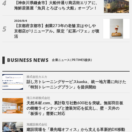
【神奈川県鎌倉市】大船仲通り商店街エリアに、
海鮮居酒屋「魚貝 とろぼっち 大船」オープン！
2026/8/4
【京都府京都市】創業273年の老舗 京はやしや
京都店がリニューアル。限定「紅茶パフェ」が復
活
BUSINESS NEWS
企業ニュース ( PR TIMES提供 )
株式会社カエカ
話し方トレーニングサービスkaeka、統一地方選に向けた
「特別トレーニングプラン」を提供開始
滝口木材株式会社
天然木材.com、累計取引社数600社を突破。無垢羽目板
の樹種ラインナップと塗装対応を拡充し、壁・天井の
「板張り」需要に対応
旭建設株式会社
建設現場を「最先端オフィス」から支える革新的DX移動