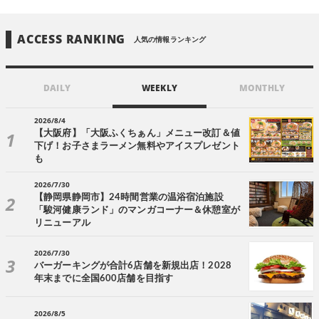
ACCESS RANKING
人気の情報ランキング
DAILY
WEEKLY
MONTHLY
2026/8/4
【大阪府】「大阪ふくちぁん」メニュー改訂＆値
下げ！お子さまラーメン無料やアイスプレゼント
も
2026/7/30
【静岡県静岡市】24時間営業の温浴宿泊施設
「駿河健康ランド」のマンガコーナー＆休憩室が
リニューアル
2026/7/30
バーガーキングが合計6店舗を新規出店！2028
年末までに全国600店舗を目指す
2026/8/5