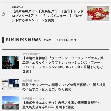
2026/8/4
【兵庫県神戸市・千葉県松戸市・千葉市】レッド
ロブスター3店で、「キッズメニュー」をプレゼ
ントするキャンペーンを実施
BUSINESS NEWS
企業ニュース ( PR TIMES提供 )
マリブ株式会社
【本編映像解禁】『クラプトン・フェスティヴァル』第
二弾「エリック・クラプトン：セッションズ・フォー・
ロバート・ジョンソン2004」8/21（金）公開まであと
２週！
株式会社Talkle
現役アナウンサーの指導ノウハウ×音声解析で、新入社員
の「話す力・伝える力」を可視化
株式会社エルシティ
【株式会社エルシティ】自然共生型の観光事業展開へ、
屋久島支店を令和8年8月8日に開設