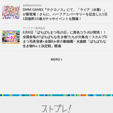
合同会社EXNOA
DMM GAMES『テクロノス』にて、「ライア（水着）」
が新登場！さらに、ハーフアニバーサリーを記念した1日
1回無料10連ガチャやイベントを開催！
アンファー株式会社
8月8日「ぱちぱちまつ毛の日」に異色コラボが実現！！
全国各地の"ぱちぱちな生き物"たちが大集合！スカルプD
まつ毛美容液×全国8か所の動物園・水族館「ぱちぱちな
生き物No.１決定戦」開催
MORE