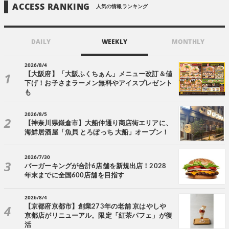
ACCESS RANKING
人気の情報ランキング
DAILY
WEEKLY
MONTHLY
2026/8/4
【大阪府】「大阪ふくちぁん」メニュー改訂＆値
下げ！お子さまラーメン無料やアイスプレゼント
も
2026/8/5
【神奈川県鎌倉市】大船仲通り商店街エリアに、
海鮮居酒屋「魚貝 とろぼっち 大船」オープン！
2026/7/30
バーガーキングが合計6店舗を新規出店！2028
年末までに全国600店舗を目指す
2026/8/4
【京都府京都市】創業273年の老舗 京はやしや
京都店がリニューアル。限定「紅茶パフェ」が復
活