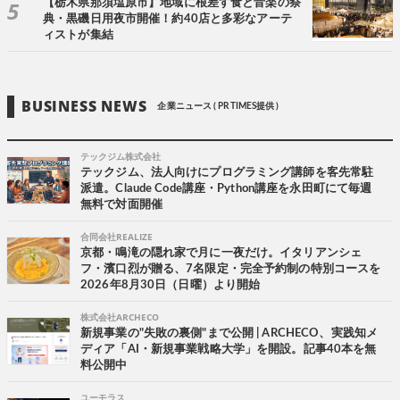
【栃木県那須塩原市】地域に根差す食と音楽の祭
典・黒磯日用夜市開催！約40店と多彩なアーテ
ィストが集結
BUSINESS NEWS
企業ニュース ( PR TIMES提供 )
テックジム株式会社
テックジム、法人向けにプログラミング講師を客先常駐
派遣。Claude Code講座・Python講座を永田町にて毎週
無料で対面開催
合同会社REALIZE
京都・鳴滝の隠れ家で月に一夜だけ。イタリアンシェ
フ・濱口烈が贈る、7名限定・完全予約制の特別コースを
2026年8月30日（日曜）より開始
株式会社ARCHECO
新規事業の"失敗の裏側"まで公開 | ARCHECO、実践知メ
ディア「AI・新規事業戦略大学」を開設。記事40本を無
料公開中
ユーモラス