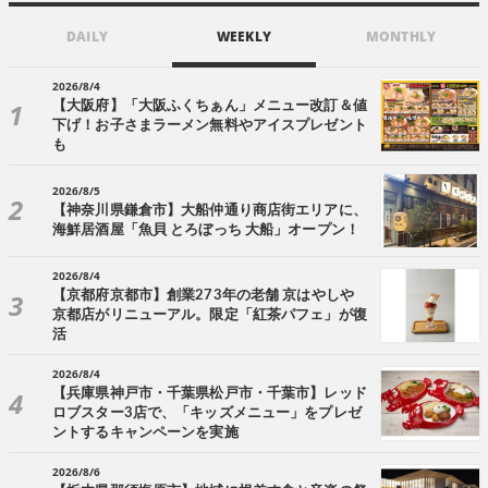
DAILY
WEEKLY
MONTHLY
2026/8/4
【大阪府】「大阪ふくちぁん」メニュー改訂＆値
下げ！お子さまラーメン無料やアイスプレゼント
も
2026/8/5
【神奈川県鎌倉市】大船仲通り商店街エリアに、
海鮮居酒屋「魚貝 とろぼっち 大船」オープン！
2026/8/4
【京都府京都市】創業273年の老舗 京はやしや
京都店がリニューアル。限定「紅茶パフェ」が復
活
2026/8/4
【兵庫県神戸市・千葉県松戸市・千葉市】レッド
ロブスター3店で、「キッズメニュー」をプレゼ
ントするキャンペーンを実施
2026/8/6