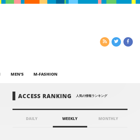
I
MEN’S
M-FASHION
ACCESS RANKING
人気の情報ランキング
DAILY
WEEKLY
MONTHLY