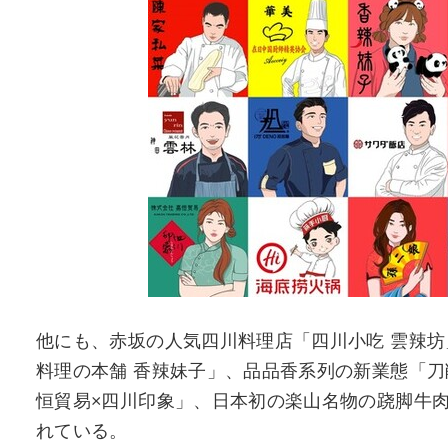
他にも、赤坂の人気四川料理店「四川小吃 雲辣
料理の本舗 香辣妹子」、品品香系列の新業態「
恒貿易×四川印象」、日本初の楽山名物の跷脚牛
れている。