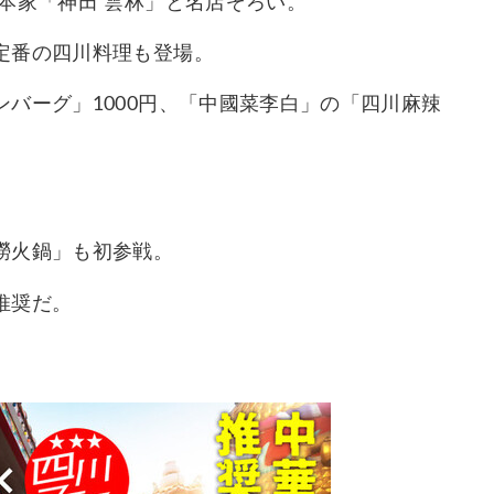
本家「神田 雲林」と名店ぞろい。
定番の四川料理も登場。
バーグ」1000円、「中國菜李白」の「四川麻辣
撈火鍋」も初参戦。
推奨だ。