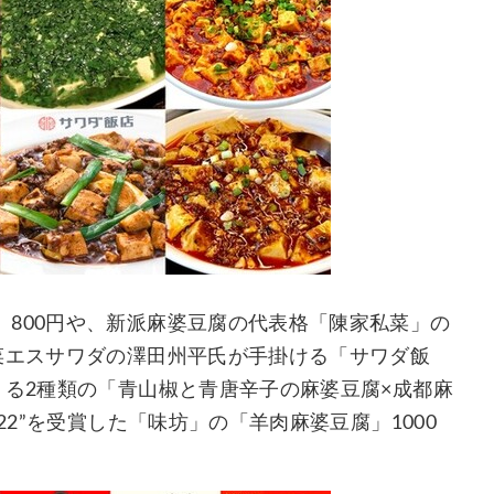
800円や、新派麻婆豆腐の代表格「陳家私菜」の
菜エスサワダの澤田州平氏が手掛ける「サワダ飯
くる2種類の「青山椒と青唐辛子の麻婆豆腐×成都麻
22”を受賞した「味坊」の「羊肉麻婆豆腐」1000
。