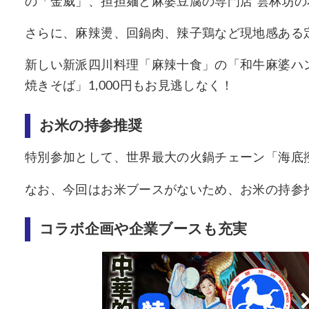
の「金威」、担担麺と麻婆豆腐の専門店 雲林坊の
さらに、麻辣燙、回鍋肉、辣子鶏など現地感ある
新しい新派四川料理「麻辣十食」の「和牛麻婆ハン
焼きそば」1,000円もお見逃しなく！
お米の持参推奨
特別参加として、世界最大の火鍋チェーン「海底
なお、今回はお米ブースがないため、お米の持参
コラボ企画や企業ブースも充実