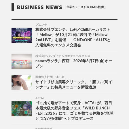
BUSINESS NEWS
企業ニュース ( PR TIMES提供 )
プエンテ
株式会社プエンテ、LoFi／Chillボーカリスト
「Mellow」が10月21日に渋谷で「Mellow
2nd LIVE」を開催 ── ONE×ONE・ALLESと
入場無料のエンタメ交流会
株式会社バンダイナムコエクスペリエンス
namcoラソラ川西店 2026年8月7日(金)オー
プン
医療法人社団 渓山会
サイトリ杉山美容クリニック、「膣フル(R)イ
ンナー」に特典メニューを新規追加
ACTA+
ゴミ捨て場がアートで変身｜ACTA+が、西日
本最大級の野外音楽フェス「WILD BUNCH
FEST. 2026」にて、ゴミを捨てる体験を“地球
とつながる体験”へとプロデュース