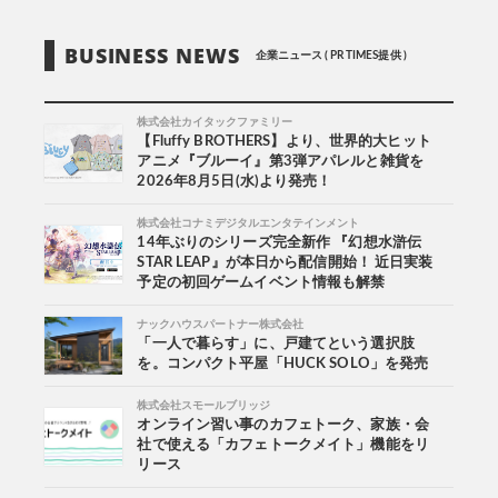
BUSINESS NEWS
企業ニュース ( PR TIMES提供 )
株式会社カイタックファミリー
【Fluffy BROTHERS】より、世界的大ヒット
アニメ『ブルーイ』第3弾アパレルと雑貨を
2026年8月5日(水)より発売！
株式会社コナミデジタルエンタテインメント
14年ぶりのシリーズ完全新作 『幻想水滸伝
STAR LEAP』が本日から配信開始！ 近日実装
予定の初回ゲームイベント情報も解禁
ナックハウスパートナー株式会社
「一人で暮らす」に、戸建てという選択肢
を。コンパクト平屋「HUCK SOLO」を発売
株式会社スモールブリッジ
オンライン習い事のカフェトーク、家族・会
社で使える「カフェトークメイト」機能をリ
リース