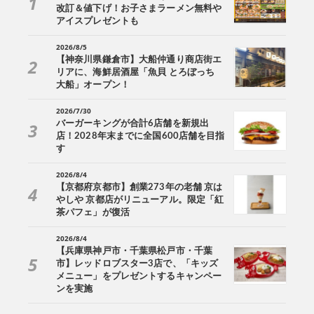
改訂＆値下げ！お子さまラーメン無料や
アイスプレゼントも
2026/8/5
【神奈川県鎌倉市】大船仲通り商店街エ
リアに、海鮮居酒屋「魚貝 とろぼっち
大船」オープン！
2026/7/30
バーガーキングが合計6店舗を新規出
店！2028年末までに全国600店舗を目指
す
2026/8/4
【京都府京都市】創業273年の老舗 京は
やしや 京都店がリニューアル。限定「紅
茶パフェ」が復活
2026/8/4
【兵庫県神戸市・千葉県松戸市・千葉
市】レッドロブスター3店で、「キッズ
メニュー」をプレゼントするキャンペー
ンを実施