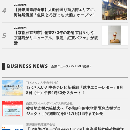
2026/8/5
【神奈川県鎌倉市】大船仲通り商店街エリアに、
海鮮居酒屋「魚貝 とろぼっち 大船」オープン！
2026/8/4
【京都府京都市】創業273年の老舗 京はやしや
京都店がリニューアル。限定「紅茶パフェ」が復
活
BUSINESS NEWS
企業ニュース ( PR TIMES提供 )
TSKさんいん中央テレビ
TSKさんいん中央テレビ新番組「越境エコーレター」8月
8日（土）午後4時30分スタート！
西部ガスホールディングス株式会社
被災地支援の輪拡大へ「令和8年熊本地震 緊急支援プロ
ジェクト」実施期間を8/17(月)13時まで延長
東海旅客鉄道株式会社
【JR東海グループ×Gaudi Clinical】東海道新幹線荷物輸送