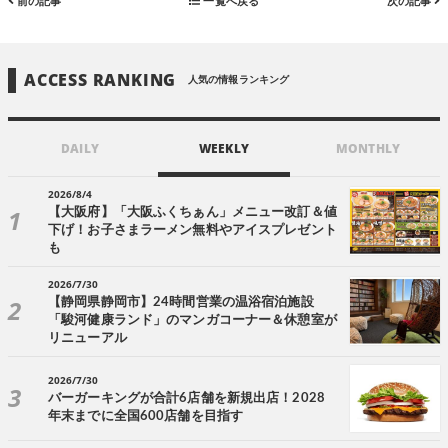
前の記事
一覧へ戻る
次の記事
ACCESS RANKING
人気の情報ランキング
DAILY
WEEKLY
MONTHLY
2026/8/4
【大阪府】「大阪ふくちぁん」メニュー改訂＆値
下げ！お子さまラーメン無料やアイスプレゼント
も
2026/7/30
【静岡県静岡市】24時間営業の温浴宿泊施設
「駿河健康ランド」のマンガコーナー＆休憩室が
リニューアル
2026/7/30
バーガーキングが合計6店舗を新規出店！2028
年末までに全国600店舗を目指す