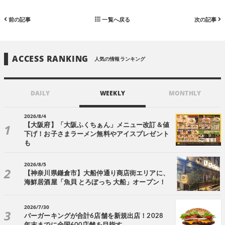
前の記事
一覧へ戻る
次の記事
ACCESS RANKING
人気の情報ランキング
DAILY
WEEKLY
MONTHLY
2026/8/4
【大阪府】「大阪ふくちぁん」メニュー改訂＆値
下げ！お子さまラーメン無料やアイスプレゼント
も
2026/8/5
【神奈川県鎌倉市】大船仲通り商店街エリアに、
海鮮居酒屋「魚貝 とろぼっち 大船」オープン！
2026/7/30
バーガーキングが合計6店舗を新規出店！2028