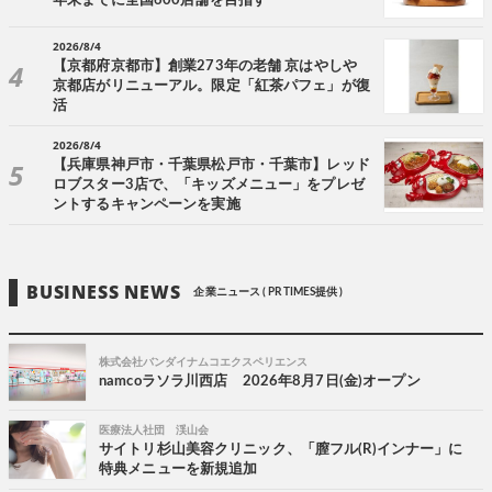
年末までに全国600店舗を目指す
2026/8/4
【京都府京都市】創業273年の老舗 京はやしや
京都店がリニューアル。限定「紅茶パフェ」が復
活
2026/8/4
【兵庫県神戸市・千葉県松戸市・千葉市】レッド
ロブスター3店で、「キッズメニュー」をプレゼ
ントするキャンペーンを実施
BUSINESS NEWS
企業ニュース ( PR TIMES提供 )
株式会社バンダイナムコエクスペリエンス
namcoラソラ川西店 2026年8月7日(金)オープン
医療法人社団 渓山会
サイトリ杉山美容クリニック、「膣フル(R)インナー」に
特典メニューを新規追加