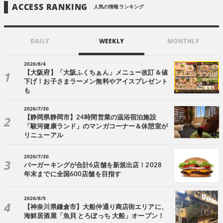
ACCESS RANKING
人気の情報ランキング
DAILY
WEEKLY
MONTHLY
2026/8/4
【大阪府】「大阪ふくちぁん」メニュー改訂＆値
下げ！お子さまラーメン無料やアイスプレゼント
も
2026/7/30
【静岡県静岡市】24時間営業の温浴宿泊施設
「駿河健康ランド」のマンガコーナー＆休憩室が
リニューアル
2026/7/30
バーガーキングが合計6店舗を新規出店！2028
年末までに全国600店舗を目指す
2026/8/5
【神奈川県鎌倉市】大船仲通り商店街エリアに、
海鮮居酒屋「魚貝 とろぼっち 大船」オープン！