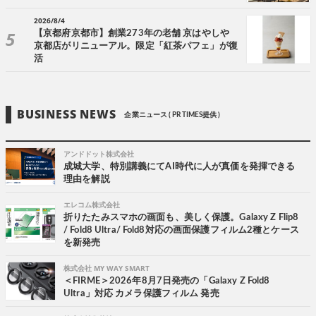
2026/8/4
【京都府京都市】創業273年の老舗 京はやしや
京都店がリニューアル。限定「紅茶パフェ」が復
活
BUSINESS NEWS
企業ニュース ( PR TIMES提供 )
アンドドット株式会社
成城大学、特別講義にてAI時代に人が真価を発揮できる
理由を解説
エレコム株式会社
折りたたみスマホの画面も、美しく保護。Galaxy Z Flip8
/ Fold8 Ultra/ Fold8対応の画面保護フィルム2種とケース
を新発売
株式会社 MY WAY SMART
＜FIRME＞2026年8月7日発売の「Galaxy Z Fold8
Ultra」対応 カメラ保護フィルム 発売