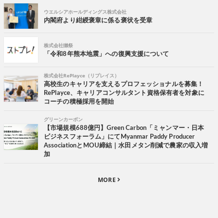
ウエルシアホールディングス株式会社
内閣府より紺綬褒章に係る褒状を受章
株式会社獺祭
「令和8年熊本地震」への復興支援について
株式会社RePlayce（リプレイス）
高校生のキャリアを支えるプロフェッショナルを募集！
RePlayce、キャリアコンサルタント資格保有者を対象に
コーチの積極採用を開始
グリーンカーボン
【市場規模688億円】Green Carbon「ミャンマー・日本
ビジネスフォーラム」にてMyanmar Paddy Producer
AssociationとMOU締結｜水田メタン削減で農家の収入増
加
MORE