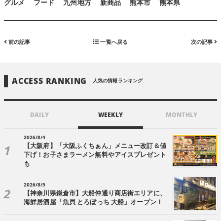
グルメ
フード
九州地方
新商品
熊本市
熊本県
前の記事
一覧へ戻る
次の記事
ACCESS RANKING
人気の情報ランキング
DAILY
WEEKLY
MONTHLY
2026/8/4
【大阪府】「大阪ふくちぁん」メニュー改訂＆値
下げ！お子さまラーメン無料やアイスプレゼント
も
2026/8/5
【神奈川県鎌倉市】大船仲通り商店街エリアに、
海鮮居酒屋「魚貝 とろぼっち 大船」オープン！