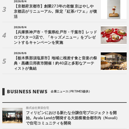
2026/8/4
【京都府京都市】創業273年の老舗 京はやしや
京都店がリニューアル。限定「紅茶パフェ」が復
活
2026/8/4
【兵庫県神戸市・千葉県松戸市・千葉市】レッド
ロブスター3店で、「キッズメニュー」をプレゼ
ントするキャンペーンを実施
2026/8/6
【栃木県那須塩原市】地域に根差す食と音楽の祭
典・黒磯日用夜市開催！約40店と多彩なアーテ
ィストが集結
BUSINESS NEWS
企業ニュース ( PR TIMES提供 )
株式会社東栄住宅
フィリピンにおける新たな分譲住宅プロジェクトを開
始。Ayala Landが開発する大規模複合都市内（Nuvali）
で住宅コミュニティを開発