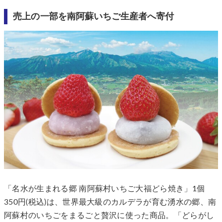
売上の一部を南阿蘇いちご生産者へ寄付
「名水が生まれる郷 南阿蘇村いちご大福どら焼き」1個
350円(税込)は、世界最大級のカルデラが育む湧水の郷、南
阿蘇村のいちごをまるごと贅沢に使った商品。「どらがし