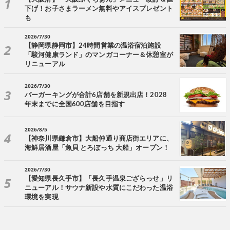
下げ！お子さまラーメン無料やアイスプレゼント
も
2026/7/30
【静岡県静岡市】24時間営業の温浴宿泊施設
「駿河健康ランド」のマンガコーナー＆休憩室が
リニューアル
2026/7/30
バーガーキングが合計6店舗を新規出店！2028
年末までに全国600店舗を目指す
2026/8/5
【神奈川県鎌倉市】大船仲通り商店街エリアに、
海鮮居酒屋「魚貝 とろぼっち 大船」オープン！
2026/7/30
【愛知県長久手市】「長久手温泉ござらっせ」リ
ニューアル！サウナ新設や水質にこだわった温浴
環境を実現