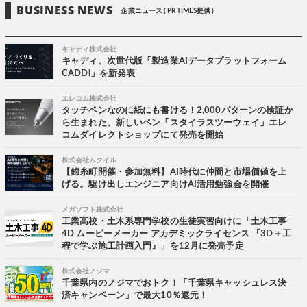
BUSINESS NEWS
企業ニュース ( PR TIMES提供 )
キャディ株式会社
キャディ、次世代版「製造業AIデータプラットフォーム
CADDi」を新発表
エレコム株式会社
タッチペンなのに紙にも書ける！2,000パターンの検証か
ら生まれた、新しいペン「スタイラスツーウェイ」エレ
コムダイレクトショップにて発売を開始
株式会社ムクイル
【錦糸町開催・参加無料】AI時代に仲間と市場価値を上
げる。駆け出しエンジニア向けAI活用勉強会を開催
メガソフト株式会社
工業高校・土木系専門学校の生徒実習向けに「土木工事
4D ムービーメーカー アカデミックライセンス 『3D＋工
程で学ぶ施工計画入門』」を12月に発売予定
株式会社ノジマ
千葉県内のノジマでおトク！「千葉県キャッシュレス決
済キャンペーン」で最大10％還元！