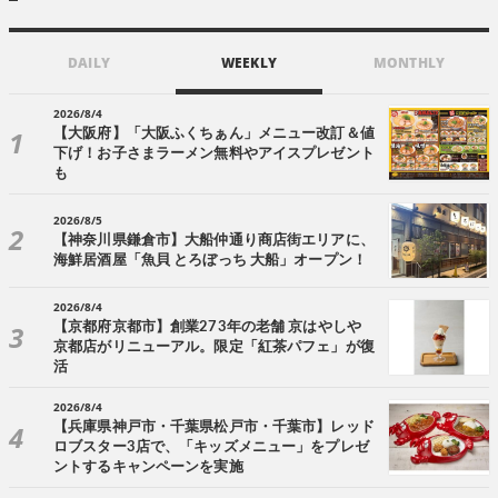
DAILY
WEEKLY
MONTHLY
2026/8/4
【大阪府】「大阪ふくちぁん」メニュー改訂＆値
下げ！お子さまラーメン無料やアイスプレゼント
も
2026/8/5
【神奈川県鎌倉市】大船仲通り商店街エリアに、
海鮮居酒屋「魚貝 とろぼっち 大船」オープン！
2026/8/4
【京都府京都市】創業273年の老舗 京はやしや
京都店がリニューアル。限定「紅茶パフェ」が復
活
2026/8/4
【兵庫県神戸市・千葉県松戸市・千葉市】レッド
ロブスター3店で、「キッズメニュー」をプレゼ
ントするキャンペーンを実施