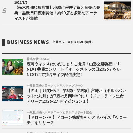
2026/8/6
【栃木県那須塩原市】地域に根差す食と音楽の祭
典・黒磯日用夜市開催！約40店と多彩なアーテ
ィストが集結
BUSINESS NEWS
企業ニュース ( PR TIMES提供 )
株式会社 U-NEXT
森崎ウィン＆はいだしょうこ出演！山形交響楽団・U-
NEXT共催コンサート「オーケストラの日2026」をU-
NEXTにて独占ライブ配信決定！
一般社団法人日本フットサルトップリーグ
【Ｆ１｜月間MVP｜第6節～第9節】宮崎岳（ボルクバレ
ット北九州）が7月の月間MVPに！【メットライフ生命
Ｆリーグ2026-27 ディビジョン１】
一般社団法人日本ドローンビジネスサポート協会
【ドローン×AI】ドローン操縦をAIがアドバイス「AIコー
チ」をリリース