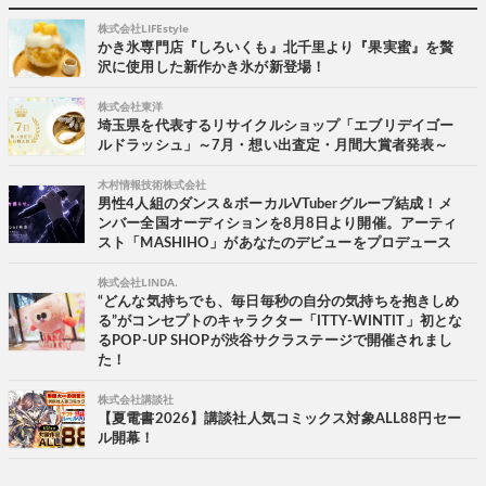
株式会社LIFEstyle
かき氷専門店『しろいくも』北千里より『果実蜜』を贅
沢に使用した新作かき氷が新登場！
株式会社東洋
埼玉県を代表するリサイクルショップ「エブリデイゴー
ルドラッシュ」～7月・想い出査定・月間大賞者発表～
木村情報技術株式会社
男性4人組のダンス＆ボーカルVTuberグループ結成！メ
ンバー全国オーディションを8月8日より開催。アーティ
スト「MASHIHO」があなたのデビューをプロデュース
株式会社LINDA.
“どんな気持ちでも、毎日毎秒の自分の気持ちを抱きしめ
る”がコンセプトのキャラクター「ITTY-WINTIT」初とな
るPOP-UP SHOPが渋谷サクラステージで開催されまし
た！
株式会社講談社
【夏電書2026】講談社人気コミックス対象ALL88円セー
ル開幕！