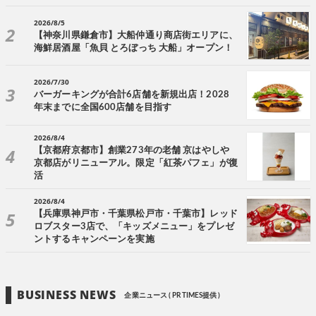
2026/8/5
【神奈川県鎌倉市】大船仲通り商店街エリアに、
海鮮居酒屋「魚貝 とろぼっち 大船」オープン！
2026/7/30
バーガーキングが合計6店舗を新規出店！2028
年末までに全国600店舗を目指す
2026/8/4
【京都府京都市】創業273年の老舗 京はやしや
京都店がリニューアル。限定「紅茶パフェ」が復
活
2026/8/4
【兵庫県神戸市・千葉県松戸市・千葉市】レッド
ロブスター3店で、「キッズメニュー」をプレゼ
ントするキャンペーンを実施
BUSINESS NEWS
企業ニュース ( PR TIMES提供 )