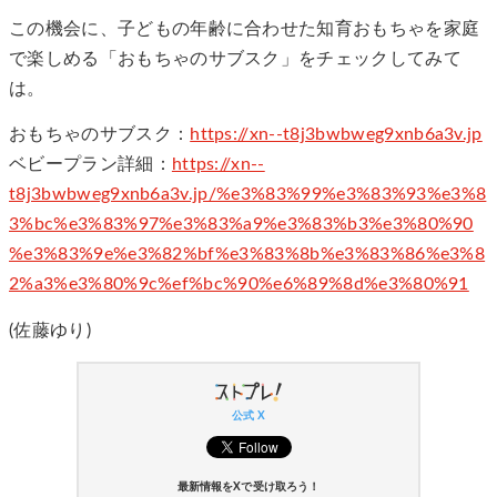
この機会に、子どもの年齢に合わせた知育おもちゃを家庭
で楽しめる「おもちゃのサブスク」をチェックしてみて
は。
おもちゃのサブスク：
https://xn--t8j3bwbweg9xnb6a3v.jp
ベビープラン詳細：
https://xn--
t8j3bwbweg9xnb6a3v.jp/%e3%83%99%e3%83%93%e3%8
3%bc%e3%83%97%e3%83%a9%e3%83%b3%e3%80%90
%e3%83%9e%e3%82%bf%e3%83%8b%e3%83%86%e3%8
2%a3%e3%80%9c%ef%bc%90%e6%89%8d%e3%80%91
(佐藤ゆり)
公式 X
最新情報をXで受け取ろう！