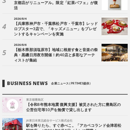
京都店がリニューアル。限定「紅茶パフェ」が復
活
2026/8/4
【兵庫県神戸市・千葉県松戸市・千葉市】レッド
ロブスター3店で、「キッズメニュー」をプレゼ
ントするキャンペーンを実施
2026/8/6
【栃木県那須塩原市】地域に根差す食と音楽の祭
典・黒磯日用夜市開催！約40店と多彩なアーテ
ィストが集結
BUSINESS NEWS
企業ニュース ( PR TIMES提供 )
東京都豊島区
【令和8年熊本地震 復興支援】被災された方に豊島区の
公営住宅等10戸を無償で貸し出します
JR東日本東北総合サービス株式会社
駅を降りたら、すぐ赤べこ。「アカベコランド会津若松