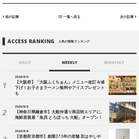
前の記事
一覧へ戻る
次の記事
ACCESS RANKING
人気の情報ランキング
DAILY
WEEKLY
MONTHLY
2026/8/4
【大阪府】「大阪ふくちぁん」メニュー改訂＆値
下げ！お子さまラーメン無料やアイスプレゼント
も
2026/8/5
【神奈川県鎌倉市】大船仲通り商店街エリアに、
海鮮居酒屋「魚貝 とろぼっち 大船」オープン！
2026/8/4
【京都府京都市】創業273年の老舗 京はやしや