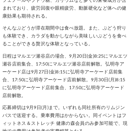
フェノールやブドウ糖、カリウムなど多くの栄養成分が含
まれており、疲労回復や眼精疲労、動脈硬化など体への健
康効果も期待される。
そんなぶどうが滞在期間中は食べ放題。また、ぶどう狩り
も体験でき、カラダを動かしながら美味しいぶどうを食べ
ることができる贅沢な体験となっている。
日程はマルエツ瀬谷店の場合、9月20日(金)8:25にマルエツ
瀬谷店前集合、17:50にマルエツ瀬谷店前解散。弘明寺ア
ーケード店は9月27日(金)8:15に弘明寺アーケード店前集
合、17:50に弘明寺アーケード店前解散。9月30日(月)8:15
に弘明寺アーケード店前集合、17:50に弘明寺アーケード
店前解散。
応募締切は9月9日(月)まで。いずれも同社所有のリムジン
バスで送迎する。乗車費用はかからない。同イベントはフ
ィットネス＆ストレッチ 健康の森会員のみ参加可能で、現