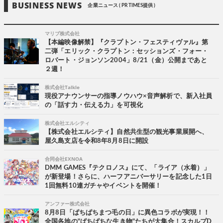
BUSINESS NEWS
企業ニュース ( PR TIMES提供 )
マリブ株式会社
【本編映像解禁】『クラプトン・フェスティヴァル』第
二弾「エリック・クラプトン：セッションズ・フォー・
ロバート・ジョンソン2004」8/21（金）公開まであと
２週！
株式会社Talkle
現役アナウンサーの指導ノウハウ×音声解析で、新入社員
の「話す力・伝える力」を可視化
株式会社エルシティ
【株式会社エルシティ】自然共生型の観光事業展開へ、
屋久島支店を令和8年8月8日に開設
合同会社EXNOA
DMM GAMES『テクロノス』にて、「ライア（水着）」
が新登場！さらに、ハーフアニバーサリーを記念した1日
1回無料10連ガチャやイベントを開催！
アンファー株式会社
8月8日「ぱちぱちまつ毛の日」に異色コラボが実現！！
全国各地の"ぱちぱちな生き物"たちが大集合！スカルプD