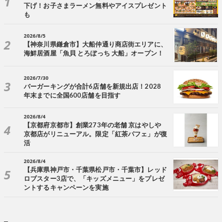
下げ！お子さまラーメン無料やアイスプレゼント
も
2026/8/5
【神奈川県鎌倉市】大船仲通り商店街エリアに、
海鮮居酒屋「魚貝 とろぼっち 大船」オープン！
2026/7/30
バーガーキングが合計6店舗を新規出店！2028
年末までに全国600店舗を目指す
2026/8/4
【京都府京都市】創業273年の老舗 京はやしや
京都店がリニューアル。限定「紅茶パフェ」が復
活
2026/8/4
【兵庫県神戸市・千葉県松戸市・千葉市】レッド
ロブスター3店で、「キッズメニュー」をプレゼ
ントするキャンペーンを実施