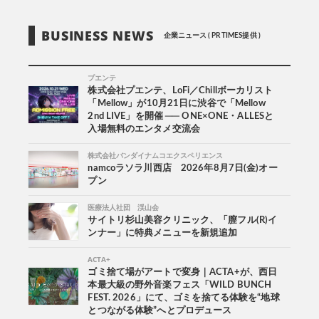
BUSINESS NEWS
企業ニュース ( PR TIMES提供 )
プエンテ
株式会社プエンテ、LoFi／Chillボーカリスト
「Mellow」が10月21日に渋谷で「Mellow
2nd LIVE」を開催 ── ONE×ONE・ALLESと
入場無料のエンタメ交流会
株式会社バンダイナムコエクスペリエンス
namcoラソラ川西店 2026年8月7日(金)オー
プン
医療法人社団 渓山会
サイトリ杉山美容クリニック、「膣フル(R)イ
ンナー」に特典メニューを新規追加
ACTA+
ゴミ捨て場がアートで変身｜ACTA+が、西日
本最大級の野外音楽フェス「WILD BUNCH
FEST. 2026」にて、ゴミを捨てる体験を“地球
とつながる体験”へとプロデュース