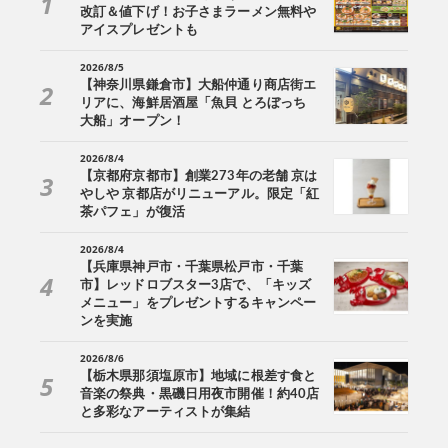
改訂＆値下げ！お子さまラーメン無料や
アイスプレゼントも
2026/8/5
【神奈川県鎌倉市】大船仲通り商店街エ
リアに、海鮮居酒屋「魚貝 とろぼっち
大船」オープン！
2026/8/4
【京都府京都市】創業273年の老舗 京は
やしや 京都店がリニューアル。限定「紅
茶パフェ」が復活
2026/8/4
【兵庫県神戸市・千葉県松戸市・千葉
市】レッドロブスター3店で、「キッズ
メニュー」をプレゼントするキャンペー
ンを実施
2026/8/6
【栃木県那須塩原市】地域に根差す食と
音楽の祭典・黒磯日用夜市開催！約40店
と多彩なアーティストが集結