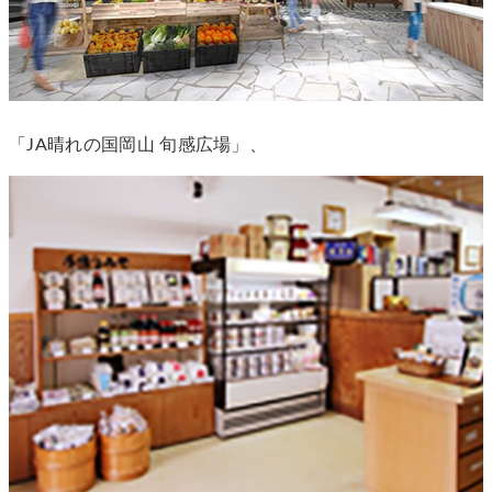
「JA晴れの国岡山 旬感広場」、