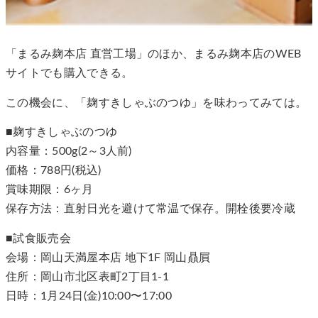
「まるみ麹本店 直営工場」のほか、まるみ麹本店のWEB
サイトでも購入できる。
この機会に、「麹すきしゃぶのつゆ」を味わってみては。
■麹すきしゃぶのつゆ
内容量：500g(2～3人前)
価格：788円(税込)
賞味期限：6ヶ月
保存方法：直射日光を避けて常温で保存。開栓後要冷蔵
■試食販売会
会場：岡山天満屋本店 地下1F 岡山贔屓
住所：岡山市北区表町2丁目1-1
日時：1月24日(金)10:00〜17:00