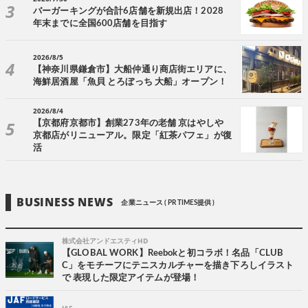
バーガーキングが合計6店舗を新規出店！2028
年末までに全国600店舗を目指す
2026/8/5
【神奈川県鎌倉市】大船仲通り商店街エリアに、
海鮮居酒屋「魚貝 とろぼっち 大船」オープン！
2026/8/4
【京都府京都市】創業273年の老舗 京はやしや
京都店がリニューアル。限定「紅茶パフェ」が復
活
BUSINESS NEWS
企業ニュース ( PR TIMES提供 )
株式会社アンドエスティHD
【GLOBAL WORK】Reebokと初コラボ！名品「CLUB
C」をモチーフにテニスカルチャーを描き下ろしイラスト
で 表現した限定アイテムが登場！