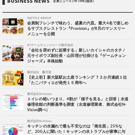
BUSINESS NEWS
企業ニュース ( PR TIMES提供 )
INSTYLE GROUP
会員制フレンチで味わう、盛夏の六皿。最大4名で楽しめ
るサブスクレストラン『Provision』が8月のマンスリー
メニューを公開
KTゲームチェンジャーズ株式会社
「会社を辞めずに起業する」新しいカイシャのカタチ /
元サイボウズ副社長・山田理が仕掛ける『ゲームチェン
ジャーズ』本格始動
株式会社 瓢月堂
【史上初】新大阪駅お土産ランキング ７２か月連続１位
「たこパティエが発売１５周年へ
株式会社N-Vision
トイレの軽いつまり、4割が「様子を見る」と回答｜水道
修理依頼の判断基準を調査（水道修理業者、株式会社N-
Vision調べ）
株式会社N-Vision
キッチンの水漏れで最も不安なのは「衛生面」25%な
ど、200人に聞いた！キッチンの水トラブルが家事に与