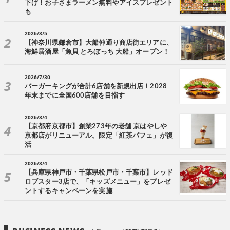
下げ！お子さまラーメン無料やアイスプレゼント
も
2026/8/5
【神奈川県鎌倉市】大船仲通り商店街エリアに、
海鮮居酒屋「魚貝 とろぼっち 大船」オープン！
2026/7/30
バーガーキングが合計6店舗を新規出店！2028
年末までに全国600店舗を目指す
2026/8/4
【京都府京都市】創業273年の老舗 京はやしや
京都店がリニューアル。限定「紅茶パフェ」が復
活
2026/8/4
【兵庫県神戸市・千葉県松戸市・千葉市】レッド
ロブスター3店で、「キッズメニュー」をプレゼ
ントするキャンペーンを実施