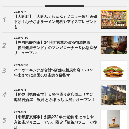
2026/8/4
【大阪府】「大阪ふくちぁん」メニュー改訂＆値
下げ！お子さまラーメン無料やアイスプレゼント
も
2026/7/30
【静岡県静岡市】24時間営業の温浴宿泊施設
「駿河健康ランド」のマンガコーナー＆休憩室が
リニューアル
2026/7/30
バーガーキングが合計6店舗を新規出店！2028
年末までに全国600店舗を目指す
2026/8/5
【神奈川県鎌倉市】大船仲通り商店街エリアに、
海鮮居酒屋「魚貝 とろぼっち 大船」オープン！
2026/8/4
【京都府京都市】創業273年の老舗 京はやしや
京都店がリニューアル。限定「紅茶パフェ」が復
活