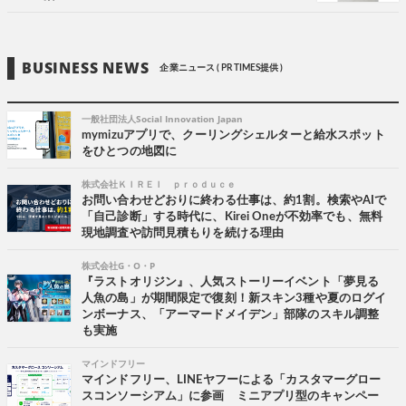
BUSINESS NEWS
企業ニュース ( PR TIMES提供 )
一般社団法人Social Innovation Japan
mymizuアプリで、クーリングシェルターと給水スポット
をひとつの地図に
株式会社ＫＩＲＥＩ ｐｒｏｄｕｃｅ
お問い合わせどおりに終わる仕事は、約1割。検索やAIで
「自己診断」する時代に、Kirei Oneが不効率でも、無料
現地調査や訪問見積もりを続ける理由
株式会社G・O・P
『ラストオリジン』、人気ストーリーイベント「夢見る
人魚の島」が期間限定で復刻！新スキン3種や夏のログイ
ンボーナス、「アーマードメイデン」部隊のスキル調整
も実施
マインドフリー
マインドフリー、LINEヤフーによる「カスタマーグロー
スコンソーシアム」に参画 ミニアプリ型のキャンペー