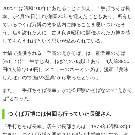
2025年は昭和100年にあたることに加え、「手打ちそば長
幸」が4月26日(土)で創業20年を迎えたこともあり、所有し
ているつくば万博の物を店内に飾ることを思いついたそ
う。店を訪れた人に、古き良き昭和に開催された万博を感
じてもらえればという思いが込められている。
土鍋で提供される「至高のえきそば」は、能登産のそば
(※)、出汁、牛すじ肉、ねぎで2.7kg以上あり、4人前3850
円(1人前1,050円)。メニューのネーミングは、漫画『美味
しんぼ』の“究極VS至高”から取ったという。
また、「手打ちそば長幸」が北松戸駅のそばなので“えきそ
ば”となった。
つくば万博には何回も行っていた長部さん
「手打ちそば長幸」店主の長部さんは、1978年(昭和53年)
生まれ。つくば万博が開催された時は小学校1年生で、遠