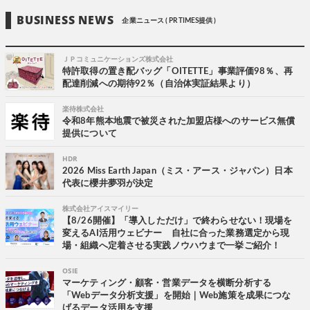
BUSINESS NEWS
企業ニュース ( PR TIMES提供 )
ＪＰコミュニケーションズ株式会社
特許取得の置き配バッグ「OITETTE」事業評価98％、再
配達削減への期待92％（自治体実証結果より）
楽待株式会社
令和8年熊本地震で被災された加盟店様へのサービス無償
提供について
HDR
2026 Miss Earth Japan（ミス・アース・ジャパン）日本
代表に櫻井夢羽が決定
株式会社アイスマイリー
【8/26開催】「導入しただけ」で終わらせない！現場を
変えるAI活用ウェビナー 自社に合った業務選定から現
場・組織へ定着させる実践ノウハウまで一挙ご紹介！
OSIE
マーケティング・顧客・営業データを横断分析する
「Webデータ分析支援」を開始｜Web施策を成果につな
げるデータ活用を支援