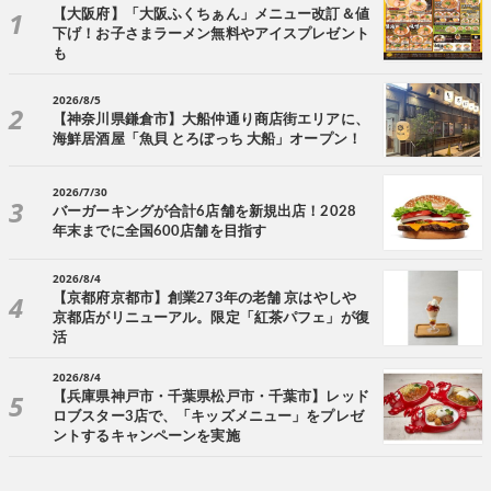
【大阪府】「大阪ふくちぁん」メニュー改訂＆値
下げ！お子さまラーメン無料やアイスプレゼント
も
2026/8/5
【神奈川県鎌倉市】大船仲通り商店街エリアに、
海鮮居酒屋「魚貝 とろぼっち 大船」オープン！
2026/7/30
バーガーキングが合計6店舗を新規出店！2028
年末までに全国600店舗を目指す
2026/8/4
【京都府京都市】創業273年の老舗 京はやしや
京都店がリニューアル。限定「紅茶パフェ」が復
活
2026/8/4
【兵庫県神戸市・千葉県松戸市・千葉市】レッド
ロブスター3店で、「キッズメニュー」をプレゼ
ントするキャンペーンを実施