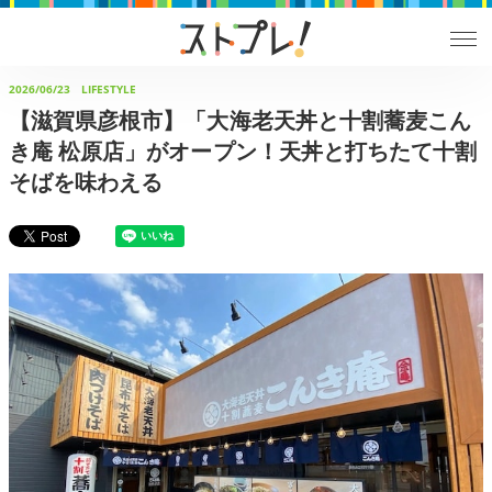
2026/06/23
LIFESTYLE
【滋賀県彦根市】「大海老天丼と十割蕎麦こん
き庵 松原店」がオープン！天丼と打ちたて十割
そばを味わえる