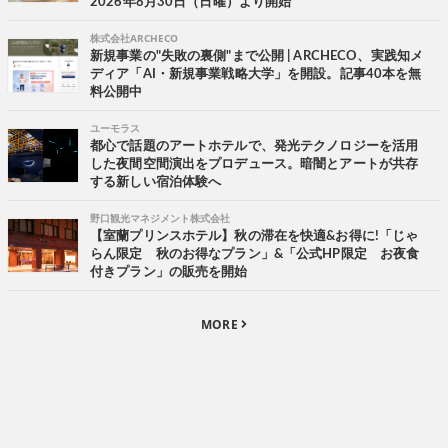
2026年8月30日（日曜）より開始
株式会社ARCHECO
新規事業の"失敗の裏側"まで公開 | ARCHECO、実践知メ
ディア「AI・新規事業戦略大学」を開設。記事40本を無
料公開中
ユーモラス
都心で話題のアートホテルで、発光テクノロジーを活用
した夜間空間演出をプロデュース。暗闇とアートが共存
する新しい宿泊体験へ
野口観光マネジメント株式会社
【室蘭プリンスホテル】秋の滞在を快適&お得に!「じゃ
らん限定 秋のお得なプラン」&「公式HP限定 お夜食
付きプラン」の販売を開始
MORE