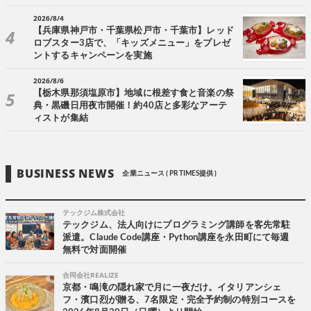
2026/8/4
【兵庫県神戸市・千葉県松戸市・千葉市】レッド
ロブスター3店で、「キッズメニュー」をプレゼ
ントするキャンペーンを実施
2026/8/6
【栃木県那須塩原市】地域に根差す食と音楽の祭
典・黒磯日用夜市開催！約40店と多彩なアーテ
ィストが集結
BUSINESS NEWS
企業ニュース ( PR TIMES提供 )
テックジム株式会社
テックジム、法人向けにプログラミング講師を客先常駐
派遣。Claude Code講座・Python講座を永田町にて毎週
無料で対面開催
合同会社REALIZE
京都・鳴滝の隠れ家で月に一夜だけ。イタリアンシェ
フ・濱口烈が贈る、7名限定・完全予約制の特別コースを