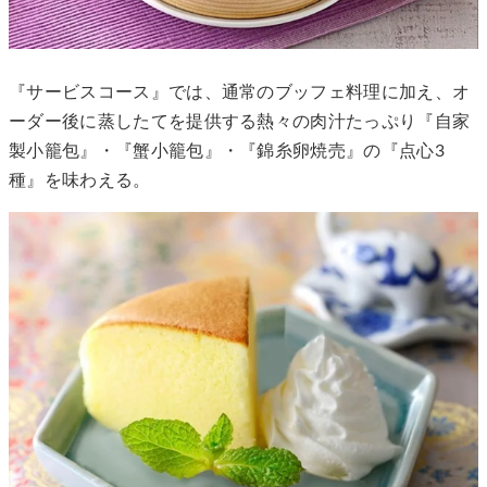
『サービスコース』では、通常のブッフェ料理に加え、オ
ーダー後に蒸したてを提供する熱々の肉汁たっぷり『自家
製小籠包』・『蟹小籠包』・『錦糸卵焼売』の『点心3
種』を味わえる。