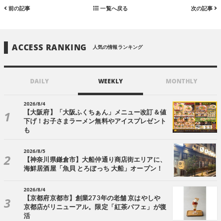
前の記事
一覧へ戻る
次の記事
ACCESS RANKING
人気の情報ランキング
DAILY
WEEKLY
MONTHLY
2026/8/4
【大阪府】「大阪ふくちぁん」メニュー改訂＆値
下げ！お子さまラーメン無料やアイスプレゼント
も
2026/8/5
【神奈川県鎌倉市】大船仲通り商店街エリアに、
海鮮居酒屋「魚貝 とろぼっち 大船」オープン！
2026/8/4
【京都府京都市】創業273年の老舗 京はやしや
京都店がリニューアル。限定「紅茶パフェ」が復
活