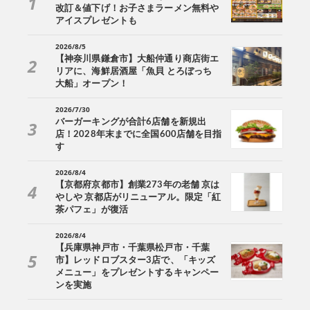
改訂＆値下げ！お子さまラーメン無料や
アイスプレゼントも
2026/8/5
【神奈川県鎌倉市】大船仲通り商店街エ
リアに、海鮮居酒屋「魚貝 とろぼっち
大船」オープン！
2026/7/30
バーガーキングが合計6店舗を新規出
店！2028年末までに全国600店舗を目指
す
2026/8/4
【京都府京都市】創業273年の老舗 京は
やしや 京都店がリニューアル。限定「紅
茶パフェ」が復活
2026/8/4
【兵庫県神戸市・千葉県松戸市・千葉
市】レッドロブスター3店で、「キッズ
メニュー」をプレゼントするキャンペー
ンを実施