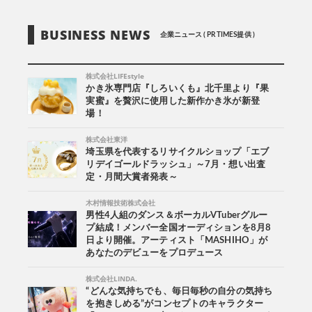
BUSINESS NEWS
企業ニュース ( PR TIMES提供 )
株式会社LIFEstyle
かき氷専門店『しろいくも』北千里より『果
実蜜』を贅沢に使用した新作かき氷が新登
場！
株式会社東洋
埼玉県を代表するリサイクルショップ「エブ
リデイゴールドラッシュ」～7月・想い出査
定・月間大賞者発表～
木村情報技術株式会社
男性4人組のダンス＆ボーカルVTuberグルー
プ結成！メンバー全国オーディションを8月8
日より開催。アーティスト「MASHIHO」が
あなたのデビューをプロデュース
株式会社LINDA.
“どんな気持ちでも、毎日毎秒の自分の気持ち
を抱きしめる”がコンセプトのキャラクター