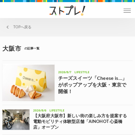
TOPへ戻る
大阪市
の記事一覧
2026/8/7
LIFESTYLE
チーズスイーツ「Cheese is…」
がポップアップを大阪・東京で
開催！
デジレー、ラ フェヴァリ、ルシャトー、イヴ・チュ
リエスなど、ベルギー・フランス産のチョコレート
ブランドを手がけるDaska＆Desireeは、チーズスイ
2026/8/6
LIFESTYLE
ーツブランド「Cheese is…(チーズイズ)」のポッ...
【大阪府大阪市】新しい街の楽しみ方を提案する
電動モビリティ体験型店舗「AINOHOT 心斎橋
店」オープン
Funsedyが展開する電動モビリティブランド「AINOHOT(アイノホッ