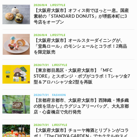
ト)」は、8月7日(金)、大阪・心斎橋エリアに「AINOHOT 心斎橋店」
2026/8/4
LIFESTYLE
をグランドオープンする。 観光客や地域の人々に新たなモビリティ体
【大阪府大阪市】オフィス街でほっと一息。国産
験を提供...
素材の「STANDARD DONUTS」が堺筋本町に3
号店をオープン
国産ドーナツ専門店「STANDARD DONUTS(スタンダードドーナツ)」
を展開する温度は、7月31日(金)に、3店舗目となる「STANDARD
2026/8/4
LIFESTYLE
DONUTS 堺筋本町店」を大阪市中央区の堺筋本町エリアにオープンし
【大阪府大阪市】オールスターダイニングが、
た。...
「堂島ロール」のモンシェールとコラボ！2商品
を限定販売
フーズクリエーションが手掛けるオールスターダイニングは、大阪発
の人気洋菓子ブランド「モンシェール」とのコラボレーションを8月1
2026/7/31
LIFESTYLE
日(土)～31日(月)の1か月の期間限定で実施。 コラボメニューとして
【東京都目黒区・大阪府大阪市】「MFC
「堂島ロールとプティスイ...
STORE」とスポンジ・ボブがコラボ！Tシャツ全7
型＆アロハシャツ全2型を再販
自分たちの好きなもの・着たいものをコンセプトとするセレクトショ
ップ「MFC STORE(エムエフシー ストア)」は、世界中で愛されるアメ
2026/7/31
FASHION
リカの人気アニメ『SpongeBob SquarePants(スポンジ・ボブ)』との...
【京都府京都市、大阪府大阪市】西陣織・博多織
の技を活かしたラグジュアリーバッグ、大丸京都
店・心斎橋店で先行発売
京都発のラグジュアリーレザーブランド「CHATONA(シャトナ)」は、
日本の伝統織物と現代のデザイン美学を融合させた新コレクション
2026/7/31
LIFESTYLE
「JAPAN EDITION」を、大丸京都店・大丸心斎橋店のポップアップス
【大阪府大阪市】チョーヤ梅酒とリプトンがコラ
トアにて先行発売...
ボ！「The CHOYA GARDEN」でカクテルやスイ