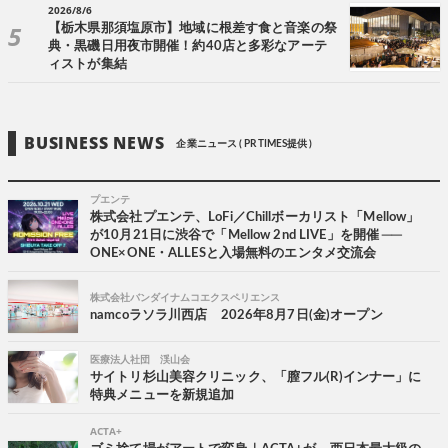
2026/8/6
【栃木県那須塩原市】地域に根差す食と音楽の祭
典・黒磯日用夜市開催！約40店と多彩なアーテ
ィストが集結
BUSINESS NEWS
企業ニュース ( PR TIMES提供 )
プエンテ
株式会社プエンテ、LoFi／Chillボーカリスト「Mellow」
が10月21日に渋谷で「Mellow 2nd LIVE」を開催 ──
ONE×ONE・ALLESと入場無料のエンタメ交流会
株式会社バンダイナムコエクスペリエンス
namcoラソラ川西店 2026年8月7日(金)オープン
医療法人社団 渓山会
サイトリ杉山美容クリニック、「膣フル(R)インナー」に
特典メニューを新規追加
ACTA+