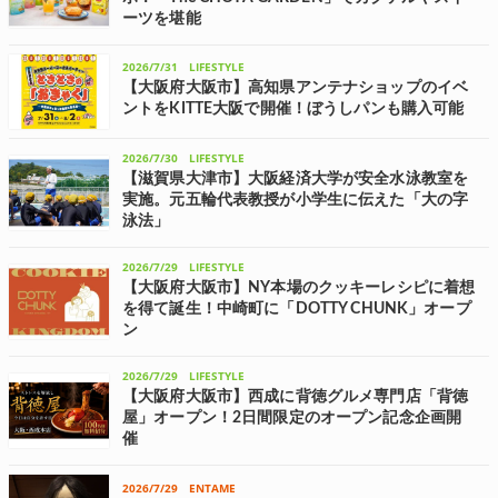
ーツを堪能
チョーヤ梅酒は、6月11日(木)から開催中のポップアップストア「The
CHOYA GARDEN 2026」のシーズン2を8月1日(土)～9月30日(水)の期
2026/7/31
LIFESTYLE
間で開催。紅茶ブランドのリプトンとコラボし、ドリンクやスイーツ...
【大阪府大阪市】高知県アンテナショップのイベ
ントをKITTE大阪で開催！ぼうしパンも購入可能
高知県は、高知の魅力を発信する「SUPER LOCAL 高知家」関西プロモ
ーションを実施している。この取り組みの一環として、高知県アンテ
2026/7/30
LIFESTYLE
ナショップ「SUPER LOCAL SHOP とさとさ」の開業2周年イベント
を、7月...
【滋賀県大津市】大阪経済大学が安全水泳教室を
実施。元五輪代表教授が小学生に伝えた「大の字
泳法」
大阪経済大学は、7月9日(木)、同大学人間科学部の若吉浩二教授による
安全水泳教室を、大津市立膳所小学校の5年生115名を対象に行った。
2026/7/29
LIFESTYLE
水難事故から身を守るために必要な知識と技能を学ぶことを目的に実
【大阪府大阪市】NY本場のクッキーレシピに着想
施された。 水の特性を理...
を得て誕生！中崎町に「DOTTY CHUNK」オープ
ン
なにわ屋は、9月1日(火)、大阪・中崎町に、新たなクッキーブランド
DOTTY CHUNK(ドッティ チャンク)」の店舗をグランドオープンす
2026/7/29
LIFESTYLE
る。 DOTTY CHUNKは、NY本場のクッキーレシピに着想を得て誕生
【大阪府大阪市】西成に背徳グルメ専門店「背徳
した、愉快...
屋」オープン！2日間限定のオープン記念企画開
催
大阪府大阪市に本社を置くモリタ支援は、大阪・西成に、背徳グルメ
専門店「和牛丼パスタ背徳屋 西成本店」をオープンする。 これを記念
2026/7/29
ENTAME
し、7月30日(木)・31日(金)の2日間、オープン記念キャンペーンを開催