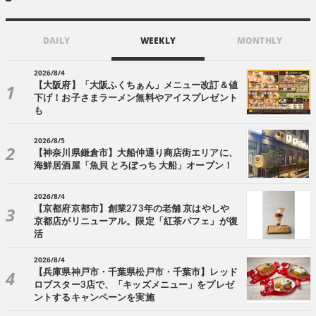
DAILY
WEEKLY
MONTHLY
2026/8/4
【大阪府】「大阪ふくちぁん」メニュー改訂＆値
下げ！お子さまラーメン無料やアイスプレゼント
も
2026/8/5
【神奈川県鎌倉市】大船仲通り商店街エリアに、
海鮮居酒屋「魚貝 とろぼっち 大船」オープン！
2026/8/4
【京都府京都市】創業273年の老舗 京はやしや
京都店がリニューアル。限定「紅茶パフェ」が復
活
2026/8/4
【兵庫県神戸市・千葉県松戸市・千葉市】レッド
ロブスター3店で、「キッズメニュー」をプレゼ
ントするキャンペーンを実施