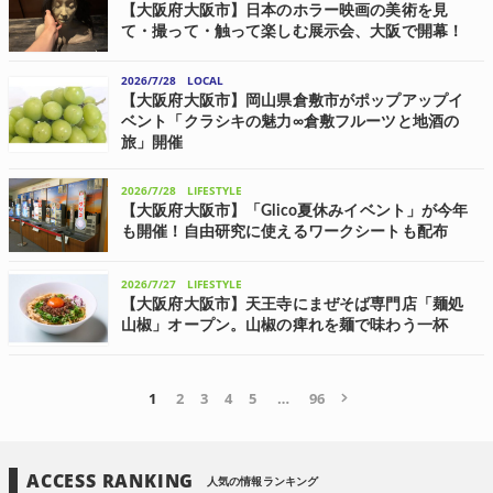
する。 ストレスを...
【大阪府大阪市】日本のホラー映画の美術を見
て・撮って・触って楽しむ展示会、大阪で開幕！
大阪府大阪市の「なんばスカイオ」にて、7月25日(土)～8月23日(日)の
期間、「ホラーにふれる展 －映画美術の世界－」大阪が開催されてい
2026/7/28
LOCAL
る。 同展は、日本のホラー映画の美術に焦点をあて、来場者が作品を
「見る」だけではな...
【大阪府大阪市】岡山県倉敷市がポップアップイ
ベント「クラシキの魅力∞倉敷フルーツと地酒の
旅」開催
岡山県倉敷市が主催する、倉敷市の魅力がぎっしり詰まった体験型ポ
ップアップイベント「クラシキの魅力∞倉敷フルーツと地酒の旅」が、
2026/7/28
LIFESTYLE
8月8日(土)、KITTE大阪で開催される。 倉敷市内全蔵元の夏酒試飲・
販売、地元から届くフレ...
【大阪府大阪市】「Glico夏休みイベント」が今年
も開催！自由研究に使えるワークシートも配布
江崎グリコとグリコマニュファクチャリングジャパン 大阪工場・神戸
工場・兵庫工場は、8月1日(土)と2日(日)の2日間、大阪市の江崎記念館
2026/7/27
LIFESTYLE
で「Glico夏休みイベント 2026」を開催する。Glicoの歴史や商品につ
いて学...
【大阪府大阪市】天王寺にまぜそば専門店「麺処
山椒」オープン。山椒の痺れを麺で味わう一杯
大衆的でレトロな世界観と確かな味で人気を博す「大衆食堂スタンド
そのだ」の新業態、まぜそば専門店「麺処 山椒 そのだ裏天王寺店」
が、7月25日(土)に大阪・天王寺にグランドオープンした。 痺れと香り
を極めた山椒まぜそば 「...
1
2
3
4
5
…
96
ACCESS RANKING
人気の情報ランキング