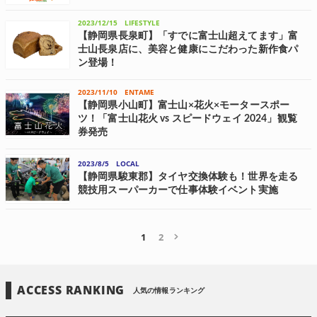
オーガニックベビーフード大国ドイツ発「生まれてから1000日間の食
習慣」の考えをベースにベビーフードを製造する最先端ベビーフード
2023/12/15
LIFESTYLE
「パンプキンオーガニックス」が、12月より静岡県の「しずてつスト
ア」、ロンハーマン(東京、神...
【静岡県長泉町】「すでに富士山超えてます」富
士山長泉店に、美容と健康にこだわった新作食パ
ン登場！
静岡県内で食パン専門店「すでに富士山超えてます」を3店舗運営する
ここのわは、富士山長泉店で「黒糖くるみ食パン」「豆腐食パン」の2
2023/11/10
ENTAME
種の食パンを12月15日(金)より販売する。 美容と健康にこだわった新
【静岡県小山町】富士山×花火×モータースポー
作食パン これまで「す...
ツ！「富士山花火 vs スピードウェイ 2024」観覧
券発売
富士山花火実行委員会は、「富士モータースポーツフォレスト」と連
携し、「富士山花火 vs スピードウェイ 2024」を2024年3月30日(土)
2023/8/5
LOCAL
に開催する。 観覧席は全席有料で、チケットは11月10日(金)より各種
プレイガ...
【静岡県駿東郡】タイヤ交換体験も！世界を走る
競技用スーパーカーで仕事体験イベント実施
NEXUSグループは、社会貢献活動の一環として夏休み期間中の7月29
日(土)に、今年も御殿場工場を一般開放。 子ども向けお事体験イベン
ト「2023 Kids Racing Garage Experience ＆ Tour...
1
2
ACCESS RANKING
人気の情報ランキング