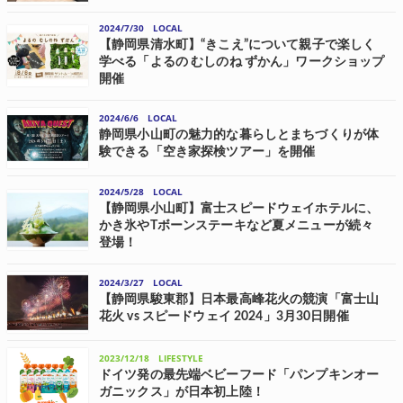
NEXCO中日本と中日本エクシスは、10月15日(火)正午、RIZAPグルー
プとその連結子会社であるRIZAPが運営するトレーニングジム
2024/7/30
LOCAL
「chocoZAP(チョコザップ)」の高速道路2号店「chocoZAP 足柄
SA(下...
【静岡県清水町】“きこえ”について親子で楽しく
学べる「よるの むしのね ずかん」ワークショップ
開催
眼鏡市場は、子どもと一緒に楽しみながら“きこえ”について学べる「よ
るの むしのね ずかん」ワークショップを、8月8日(木)に静岡ガスエネ
2024/6/6
LOCAL
リアショールーム柿田川にて開催する。 “きこえ”チェックができる
「よるの むしのね ...
静岡県小山町の魅力的な暮らしとまちづくりが体
験できる「空き家探検ツアー」を開催
クルラー富士おやまは、6月22日(土)の10:00～14:00に、小山町の魅力
的な暮らしとまちづくりが直接体験できる「空き家探検ツアー」を開
2024/5/28
LOCAL
催する。 小山町の活性化のために 地域の人々を主体とし、「行動」を
後押しする支援...
【静岡県小山町】富士スピードウェイホテルに、
かき氷やTボーンステーキなど夏メニューが続々
登場！
「富士スピードウェイホテル」では、昨年の夏に大人気となったかき
氷や、富士山を眺めながら楽しめるアフタヌーンティーの新作メニュ
2024/3/27
LOCAL
ー、新たなシグネチャーメニューとなるTボーンステーキなど、魅力た
っぷりの夏メニューの数々を提供す...
【静岡県駿東郡】日本最高峰花火の競演「富士山
花火 vs スピードウェイ 2024」3月30日開催
富士山花火実行委員会は「富士モータースポーツフォレスト」と連携
し、「富士山花火 vs スピードウェイ 2024」を3月30日(土)に開催す
2023/12/18
LIFESTYLE
る。 花火とモータースポーツとの“競演” 「富士山花火 vs スピードウ
ェイ 20...
ドイツ発の最先端ベビーフード「パンプキンオー
ガニックス」が日本初上陸！