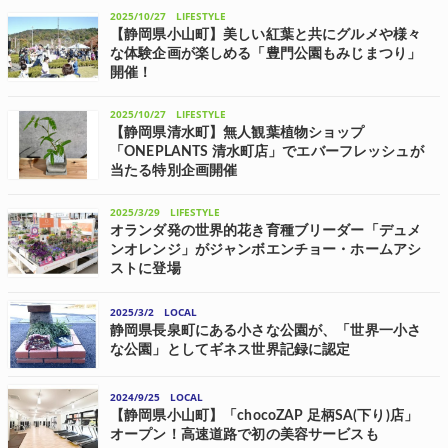
開催予定の大型花火イベント「富士山花火 vs スピードウェイ 2026」
2025/10/27
LIFESTYLE
の観覧チケットの全国販売を、12月11日(木)10:00に開始した。 今回
【静岡県小山町】美しい紅葉と共にグルメや様々
は...
な体験企画が楽しめる「豊門公園もみじまつり」
開催！
静岡県小山町が主催し、Doooxの支援のもと地域活性化に取り組むク
ルラー富士おやまが企画・運営を行う秋の恒例イベント「豊門公園も
2025/10/27
LIFESTYLE
みじまつり」が、11月22日(土)に豊門公園で開催される。 小山町の伝
【静岡県清水町】無人観葉植物ショップ
統と自然を楽しむ「豊門...
「ONEPLANTS 清水町店」でエバーフレッシュが
当たる特別企画開催
静岡県に本社を置くONESELFが運営する無人観葉植物ショップ
「ONEPLANTS(ワンプランツ)清水町店」は、10月25日(土)～11月10
2025/3/29
LIFESTYLE
日(月)の期間、「芽生えのエバーフレッシュプレゼントキャンペーン」
オランダ発の世界的花き育種ブリーダー「デュメ
を開催して...
ンオレンジ」がジャンボエンチョー・ホームアシ
ストに登場
オランダ発の世界的花き育種ブリーダーであるデュメンオレンジの国
内初となるブランド売り場が、3月に誕生。場所は、エンチョーが展開
2025/3/2
LOCAL
するホームセンター「ジャンボエンチョー」及び「ホームアシスト」
だ。 旗艦店であるジャンボエンチ...
静岡県長泉町にある小さな公園が、「世界一小さ
な公園」としてギネス世界記録に認定
昨年12月、静岡県長泉町下土狩にある小さな公園が、「最も小さな公
園」としてギネス世界記録の認定を受けた。 この公園は、昭和63年に
2024/9/25
LOCAL
都市計画道路の建設時余剰地に歩行者の休憩場所として整備されたも
の。これまで、“自称”世界一...
【静岡県小山町】「chocoZAP 足柄SA(下り)店」
オープン！高速道路で初の美容サービスも