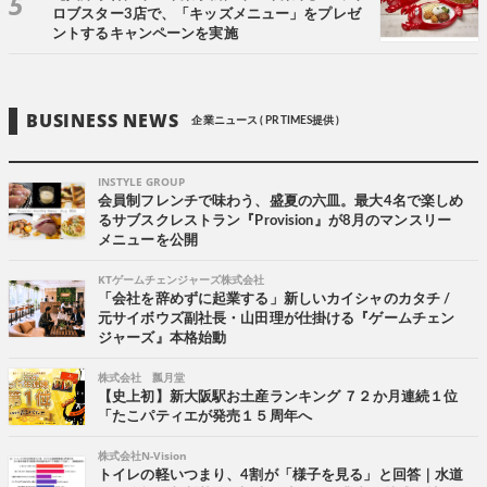
ロブスター3店で、「キッズメニュー」をプレゼ
ントするキャンペーンを実施
BUSINESS NEWS
企業ニュース ( PR TIMES提供 )
INSTYLE GROUP
会員制フレンチで味わう、盛夏の六皿。最大4名で楽しめ
るサブスクレストラン『Provision』が8月のマンスリー
メニューを公開
KTゲームチェンジャーズ株式会社
「会社を辞めずに起業する」新しいカイシャのカタチ /
元サイボウズ副社長・山田理が仕掛ける『ゲームチェン
ジャーズ』本格始動
株式会社 瓢月堂
【史上初】新大阪駅お土産ランキング ７２か月連続１位
「たこパティエが発売１５周年へ
株式会社N-Vision
トイレの軽いつまり、4割が「様子を見る」と回答｜水道