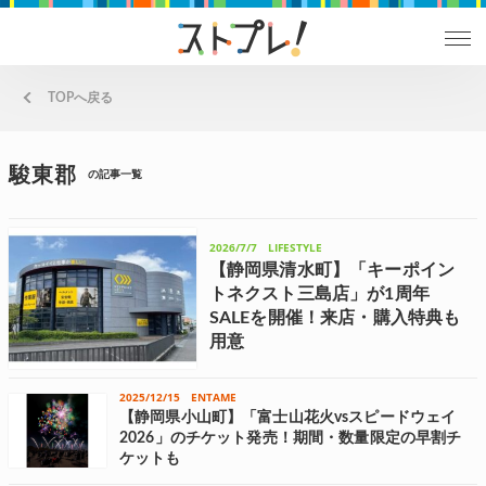
TOPへ戻る
駿東郡
の記事一覧
2026/7/7
LIFESTYLE
【静岡県清水町】「キーポイン
トネクスト三島店」が1周年
SALEを開催！来店・購入特典も
用意
アグロワークスが展開するワークウェア専門店「キ
ーポイント」ブランドのもと、静岡県駿東郡清水町
で「キーポイントネクスト三島店」を運営する山本
2025/12/15
ENTAME
被服は、「キーポイントネクスト三島店」が開業か
【静岡県小山町】「富士山花火vsスピードウェイ
ら1年の節目を迎えたことを記念し、7...
2026」のチケット発売！期間・数量限定の早割チ
ケットも
富士山花火実行委員会は、2026年4月11日(土)に富士スピードウェイで