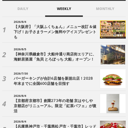
DAILY
WEEKLY
MONTHLY
2026/8/4
【大阪府】「大阪ふくちぁん」メニュー改訂＆値
下げ！お子さまラーメン無料やアイスプレゼント
も
2026/8/5
【神奈川県鎌倉市】大船仲通り商店街エリアに、
海鮮居酒屋「魚貝 とろぼっち 大船」オープン！
2026/7/30
バーガーキングが合計6店舗を新規出店！2028
年末までに全国600店舗を目指す
2026/8/4
【京都府京都市】創業273年の老舗 京はやしや
京都店がリニューアル。限定「紅茶パフェ」が復
活
2026/8/4
【兵庫県神戸市・千葉県松戸市・千葉市】レッド