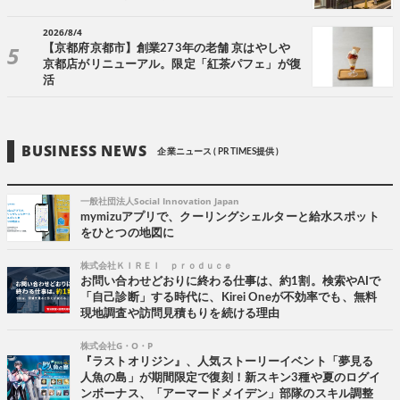
2026/8/4
【京都府京都市】創業273年の老舗 京はやしや
京都店がリニューアル。限定「紅茶パフェ」が復
活
BUSINESS NEWS
企業ニュース ( PR TIMES提供 )
一般社団法人Social Innovation Japan
mymizuアプリで、クーリングシェルターと給水スポット
をひとつの地図に
株式会社ＫＩＲＥＩ ｐｒｏｄｕｃｅ
お問い合わせどおりに終わる仕事は、約1割。検索やAIで
「自己診断」する時代に、Kirei Oneが不効率でも、無料
現地調査や訪問見積もりを続ける理由
株式会社G・O・P
『ラストオリジン』、人気ストーリーイベント「夢見る
人魚の島」が期間限定で復刻！新スキン3種や夏のログイ
ンボーナス、「アーマードメイデン」部隊のスキル調整