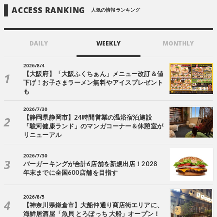
ACCESS RANKING
人気の情報ランキング
DAILY
WEEKLY
MONTHLY
2026/8/4
【大阪府】「大阪ふくちぁん」メニュー改訂＆値
下げ！お子さまラーメン無料やアイスプレゼント
も
2026/7/30
【静岡県静岡市】24時間営業の温浴宿泊施設
「駿河健康ランド」のマンガコーナー＆休憩室が
リニューアル
2026/7/30
バーガーキングが合計6店舗を新規出店！2028
年末までに全国600店舗を目指す
2026/8/5
【神奈川県鎌倉市】大船仲通り商店街エリアに、
海鮮居酒屋「魚貝 とろぼっち 大船」オープン！