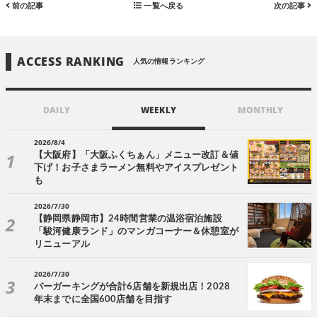
前の記事
一覧へ戻る
次の記事
ACCESS RANKING
人気の情報ランキング
DAILY
WEEKLY
MONTHLY
2026/8/4
【大阪府】「大阪ふくちぁん」メニュー改訂＆値
下げ！お子さまラーメン無料やアイスプレゼント
も
2026/7/30
【静岡県静岡市】24時間営業の温浴宿泊施設
「駿河健康ランド」のマンガコーナー＆休憩室が
リニューアル
2026/7/30
バーガーキングが合計6店舗を新規出店！2028
年末までに全国600店舗を目指す