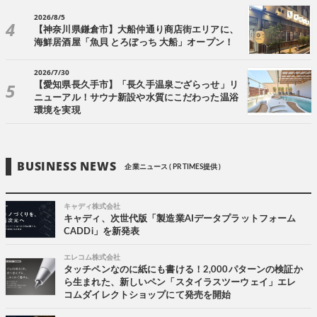
2026/8/5
【神奈川県鎌倉市】大船仲通り商店街エリアに、
海鮮居酒屋「魚貝 とろぼっち 大船」オープン！
2026/7/30
【愛知県長久手市】「長久手温泉ござらっせ」リ
ニューアル！サウナ新設や水質にこだわった温浴
環境を実現
BUSINESS NEWS
企業ニュース ( PR TIMES提供 )
キャディ株式会社
キャディ、次世代版「製造業AIデータプラットフォーム
CADDi」を新発表
エレコム株式会社
タッチペンなのに紙にも書ける！2,000パターンの検証か
ら生まれた、新しいペン「スタイラスツーウェイ」エレ
コムダイレクトショップにて発売を開始