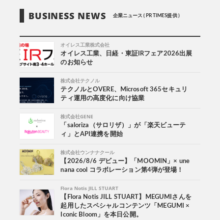
BUSINESS NEWS
企業ニュース ( PR TIMES提供 )
オイレス工業株式会社
オイレス工業、日経・東証IRフェア2026出展
のお知らせ
株式会社テクノル
テクノルとOVERE、Microsoft 365セキュリ
ティ運用の高度化に向け協業
株式会社GENE
「saloriza（サロリザ）」が「楽天ビューテ
ィ」とAPI連携を開始
株式会社ウンナナクール
【2026/8/6 デビュー】「MOOMIN」× une
nana cool コラボレーション第4弾が登場！
Flora Notis JILL STUART
【Flora Notis JILL STUART】MEGUMIさんを
起用したスペシャルコンテンツ「MEGUMI ×
Iconic Bloom」を本日公開。