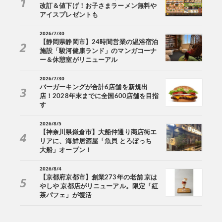
改訂＆値下げ！お子さまラーメン無料や
アイスプレゼントも
2026/7/30
【静岡県静岡市】24時間営業の温浴宿泊
施設「駿河健康ランド」のマンガコーナ
ー＆休憩室がリニューアル
2026/7/30
バーガーキングが合計6店舗を新規出
店！2028年末までに全国600店舗を目指
す
2026/8/5
【神奈川県鎌倉市】大船仲通り商店街エ
リアに、海鮮居酒屋「魚貝 とろぼっち
大船」オープン！
2026/8/4
【京都府京都市】創業273年の老舗 京は
やしや 京都店がリニューアル。限定「紅
茶パフェ」が復活