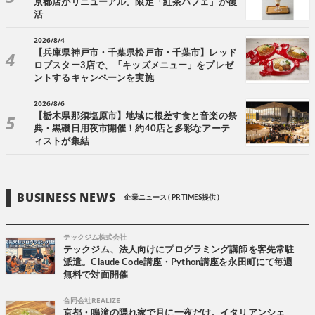
京都店がリニューアル。限定「紅茶パフェ」が復
活
2026/8/4
【兵庫県神戸市・千葉県松戸市・千葉市】レッド
ロブスター3店で、「キッズメニュー」をプレゼ
ントするキャンペーンを実施
2026/8/6
【栃木県那須塩原市】地域に根差す食と音楽の祭
典・黒磯日用夜市開催！約40店と多彩なアーテ
ィストが集結
BUSINESS NEWS
企業ニュース ( PR TIMES提供 )
テックジム株式会社
テックジム、法人向けにプログラミング講師を客先常駐
派遣。Claude Code講座・Python講座を永田町にて毎週
無料で対面開催
合同会社REALIZE
京都・鳴滝の隠れ家で月に一夜だけ。イタリアンシェ