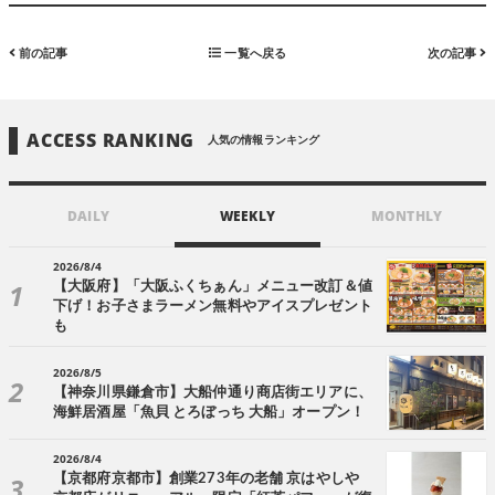
前の記事
一覧へ戻る
次の記事
ACCESS RANKING
人気の情報ランキング
DAILY
WEEKLY
MONTHLY
2026/8/4
【大阪府】「大阪ふくちぁん」メニュー改訂＆値
下げ！お子さまラーメン無料やアイスプレゼント
も
2026/8/5
【神奈川県鎌倉市】大船仲通り商店街エリアに、
海鮮居酒屋「魚貝 とろぼっち 大船」オープン！
2026/8/4
【京都府京都市】創業273年の老舗 京はやしや