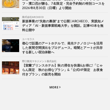
フ・濱口烈が贈る、7名限定・完全予約制の特別コースを
2026年8月30日（日曜）より開始
株式会社ARCHECO
新規事業の"失敗の裏側"まで公開 | ARCHECO、実践知メ
ディア「AI・新規事業戦略大学」を開設。記事40本を無
料公開中
ユーモラス
都心で話題のアートホテルで、発光テクノロジーを活用
した夜間空間演出をプロデュース。暗闇とアートが共存
する新しい宿泊体験へ
野口観光マネジメント株式会社
【室蘭プリンスホテル】秋の滞在を快適&お得に!「じゃ
らん限定 秋のお得なプラン」&「公式HP限定 お夜食
付きプラン」の販売を開始
MORE