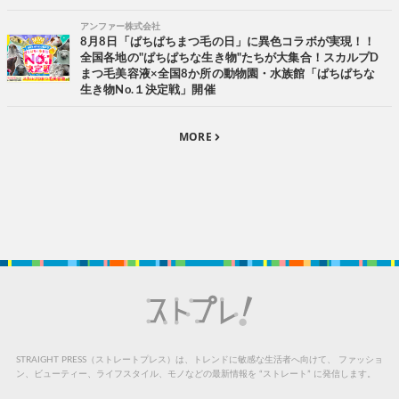
アンファー株式会社
8月8日「ぱちぱちまつ毛の日」に異色コラボが実現！！
全国各地の"ぱちぱちな生き物"たちが大集合！スカルプD
まつ毛美容液×全国8か所の動物園・水族館「ぱちぱちな
生き物No.１決定戦」開催
MORE
STRAIGHT PRESS（ストレートプレス）は、トレンドに敏感な生活者へ向けて、
ファッショ
ン、ビューティー、ライフスタイル、モノなどの最新情報を “ストレート” に発信します。