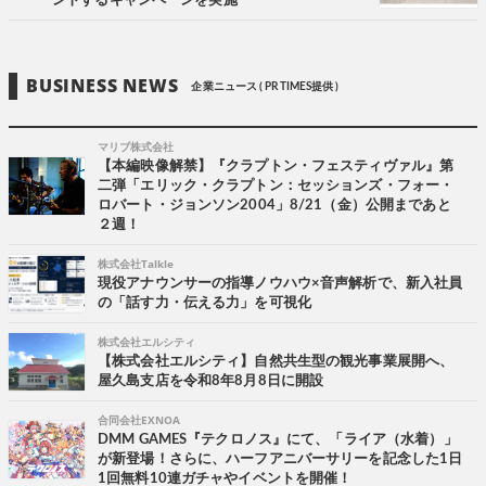
ントするキャンペーンを実施
BUSINESS NEWS
企業ニュース ( PR TIMES提供 )
マリブ株式会社
【本編映像解禁】『クラプトン・フェスティヴァル』第
二弾「エリック・クラプトン：セッションズ・フォー・
ロバート・ジョンソン2004」8/21（金）公開まであと
２週！
株式会社Talkle
現役アナウンサーの指導ノウハウ×音声解析で、新入社員
の「話す力・伝える力」を可視化
株式会社エルシティ
【株式会社エルシティ】自然共生型の観光事業展開へ、
屋久島支店を令和8年8月8日に開設
合同会社EXNOA
DMM GAMES『テクロノス』にて、「ライア（水着）」
が新登場！さらに、ハーフアニバーサリーを記念した1日
1回無料10連ガチャやイベントを開催！