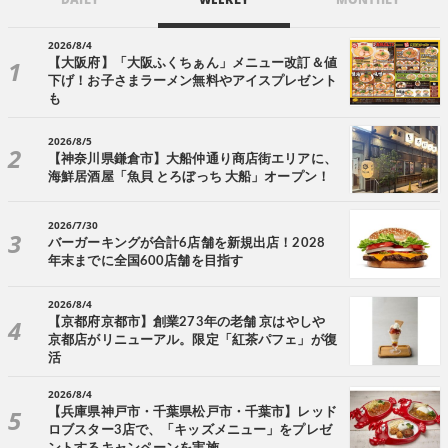
2026/8/4
【大阪府】「大阪ふくちぁん」メニュー改訂＆値
下げ！お子さまラーメン無料やアイスプレゼント
も
2026/8/5
【神奈川県鎌倉市】大船仲通り商店街エリアに、
海鮮居酒屋「魚貝 とろぼっち 大船」オープン！
2026/7/30
バーガーキングが合計6店舗を新規出店！2028
年末までに全国600店舗を目指す
2026/8/4
【京都府京都市】創業273年の老舗 京はやしや
京都店がリニューアル。限定「紅茶パフェ」が復
活
2026/8/4
【兵庫県神戸市・千葉県松戸市・千葉市】レッド
ロブスター3店で、「キッズメニュー」をプレゼ