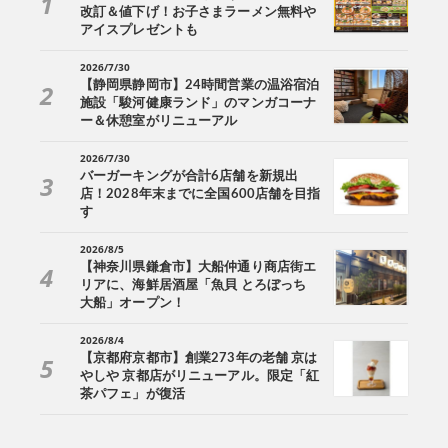
改訂＆値下げ！お子さまラーメン無料や
アイスプレゼントも
2026/7/30
【静岡県静岡市】24時間営業の温浴宿泊
施設「駿河健康ランド」のマンガコーナ
ー＆休憩室がリニューアル
2026/7/30
バーガーキングが合計6店舗を新規出
店！2028年末までに全国600店舗を目指
す
2026/8/5
【神奈川県鎌倉市】大船仲通り商店街エ
リアに、海鮮居酒屋「魚貝 とろぼっち
大船」オープン！
2026/8/4
【京都府京都市】創業273年の老舗 京は
やしや 京都店がリニューアル。限定「紅
茶パフェ」が復活