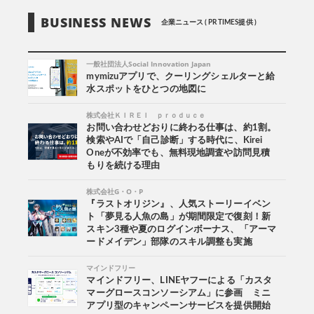
BUSINESS NEWS
企業ニュース ( PR TIMES提供 )
一般社団法人Social Innovation Japan
mymizuアプリで、クーリングシェルターと給
水スポットをひとつの地図に
株式会社ＫＩＲＥＩ ｐｒｏｄｕｃｅ
お問い合わせどおりに終わる仕事は、約1割。
検索やAIで「自己診断」する時代に、Kirei
Oneが不効率でも、無料現地調査や訪問見積
もりを続ける理由
株式会社G・O・P
『ラストオリジン』、人気ストーリーイベン
ト「夢見る人魚の島」が期間限定で復刻！新
スキン3種や夏のログインボーナス、「アーマ
ードメイデン」部隊のスキル調整も実施
マインドフリー
マインドフリー、LINEヤフーによる「カスタ
マーグロースコンソーシアム」に参画 ミニ
アプリ型のキャンペーンサービスを提供開始