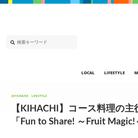
LOCAL
LIFESTYLE
M
2015/08/05
LIFESTYLE
【KIHACHI】コース料理の
「Fun to Share! ～Fruit M